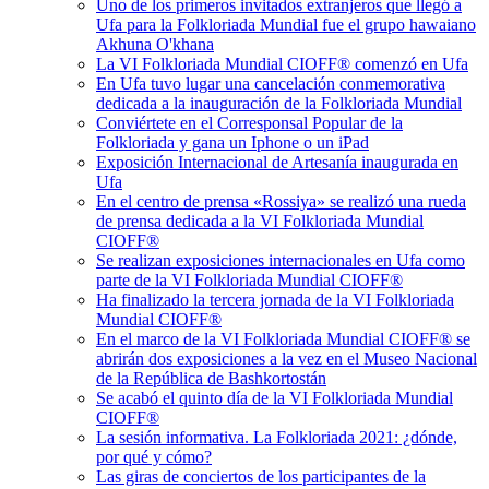
Uno de los primeros invitados extranjeros que llegó a
Ufa para la Folkloriada Mundial fue el grupo hawaiano
Akhuna O'khana
La VI Folkloriada Mundial CIOFF®️ comenzó en Ufa
En Ufa tuvo lugar una cancelación conmemorativa
dedicada a la inauguración de la Folkloriada Mundial
Conviértete en el Corresponsal Popular de la
Folkloriada y gana un Iphone o un iPad
Exposición Internacional de Artesanía inaugurada en
Ufa
En el centro de prensa «Rossiya» se realizó una rueda
de prensa dedicada a la VI Folkloriada Mundial
CIOFF®️
Se realizan exposiciones internacionales en Ufa como
parte de la VI Folkloriada Mundial CIOFF®️
Ha finalizado la tercera jornada de la VI Folkloriada
Mundial CIOFF®️
En el marco de la VI Folkloriada Mundial CIOFF®️ se
abrirán dos exposiciones a la vez en el Museo Nacional
de la República de Bashkortostán
Se acabó el quinto día de la VI Folkloriada Mundial
CIOFF®️
La sesión informativa. La Folkloriada 2021: ¿dónde,
por qué y cómo?
Las giras de conciertos de los participantes de la