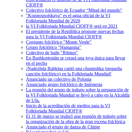
CIOFF®
Colectivo folclórico de Ecuador “Mitad del mundo”
"Krasnousolskaya" es el agua oficial de la VI
Folkloriada Mundial de 2020
la VI Folkloriada Mundial CIOFF® será en 2021
El presidente de la República propone nuevas fechas
para la VI Folkloriada Mundial CIOFF®
Conjunto folclórico "Monte Verde"
Grupo folclórico "Hamanina"
Colectivo de baile "Ritmos"
En Bashkortostán se creará una joya única para llevar
en el pecho
¡Nadezhda Babkina cantó una chastushka (pequeña
canción folclórico) en la Folkloriada Mundial!
Anunciado un colectivo de Polonia
Anunciado grupo folclórico de Indonesia
La reunión del grupo de trabajo sobre la preparación de
la VI Folkloriada Mundial se llevó a cabo en la Alcaldía
de Ufa.
Inicio de la acreditación de medios para la VI
Folkloriada Mundial CIOFF®
El 31 de marzo se realizó una reunión de trabajo sobre
la organización de la obra de la gran escena folclórica
Anunciado el grupo de danza de Chipre