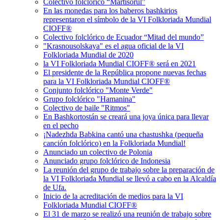
Colectivo folclórico “Martisorul”
En las monedas para los baberos bashkirios
representaron el símbolo de la VI Folkloriada Mundial
CIOFF®
Colectivo folclórico de Ecuador “Mitad del mundo”
"Krasnousolskaya" es el agua oficial de la VI
Folkloriada Mundial de 2020
la VI Folkloriada Mundial CIOFF® será en 2021
El presidente de la República propone nuevas fechas
para la VI Folkloriada Mundial CIOFF®
Conjunto folclórico "Monte Verde"
Grupo folclórico "Hamanina"
Colectivo de baile "Ritmos"
En Bashkortostán se creará una joya única para llevar
en el pecho
¡Nadezhda Babkina cantó una chastushka (pequeña
canción folclórico) en la Folkloriada Mundial!
Anunciado un colectivo de Polonia
Anunciado grupo folclórico de Indonesia
La reunión del grupo de trabajo sobre la preparación de
la VI Folkloriada Mundial se llevó a cabo en la Alcaldía
de Ufa.
Inicio de la acreditación de medios para la VI
Folkloriada Mundial CIOFF®
El 31 de marzo se realizó una reunión de trabajo sobre