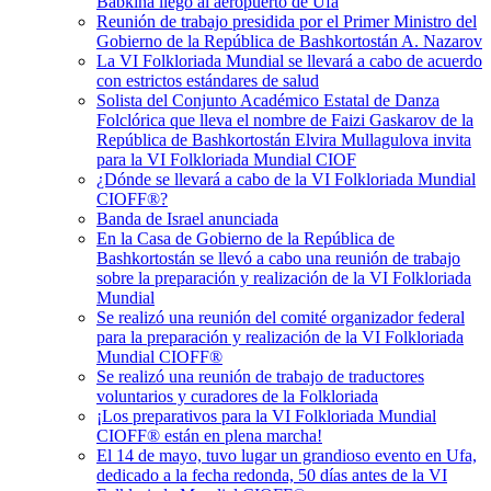
Babkina llegó al aeropuerto de Ufa
Reunión de trabajo presidida por el Primer Ministro del
Gobierno de la República de Bashkortostán A. Nazarov
La VI Folkloriada Mundial se llevará a cabo de acuerdo
con estrictos estándares de salud
Solista del Conjunto Académico Estatal de Danza
Folclórica que lleva el nombre de Faizi Gaskarov de la
República de Bashkortostán Elvira Mullagulova invita
para la VI Folkloriada Mundial CIOF
¿Dónde se llevará a cabo de la VI Folkloriada Mundial
CIOFF®?
Banda de Israel anunciada
En la Casa de Gobierno de la República de
Bashkortostán se llevó a cabo una reunión de trabajo
sobre la preparación y realización de la VI Folkloriada
Mundial
Se realizó una reunión del comité organizador federal
para la preparación y realización de la VI Folkloriada
Mundial CIOFF®️
Se realizó una reunión de trabajo de traductores
voluntarios y curadores de la Folkloriada
¡Los preparativos para la VI Folkloriada Mundial
CIOFF® están en plena marcha!
El 14 de mayo, tuvo lugar un grandioso evento en Ufa,
dedicado a la fecha redonda, 50 días antes de la VI