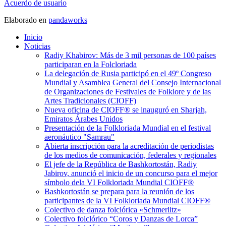
Acuerdo de usuario
Elaborado en
pandaworks
Inicio
Noticias
Radiy Khabirov: Más de 3 mil personas de 100 países
participaran en la Folcloriada
La delegación de Rusia participó en el 49º Congreso
Mundial y Asamblea General del Consejo Internacional
de Organizaciones de Festivales de Folklore y de las
Artes Tradicionales (CIOFF)
Nueva oficina de CIOFF® se inauguró en Sharjah,
Emiratos Árabes Unidos
Presentación de la Folkloriada Mundial en el festival
aeronáutico "Samrau"
Abierta inscripción para la acreditación de periodistas
de los medios de comunicación, federales y regionales
El jefe de la República de Bashkortostán, Radiy
Jabirov, anunció el inicio de un concurso para el mejor
símbolo dela VI Folkloriada Mundial CIOFF®
Bashkortostán se prepara para la reunión de los
participantes de la VI Folkloriada Mundial CIOFF®
Colectivo de danza folclórica «Schmerlitz»
Colectivo folclórico “Coros y Danzas de Lorca”