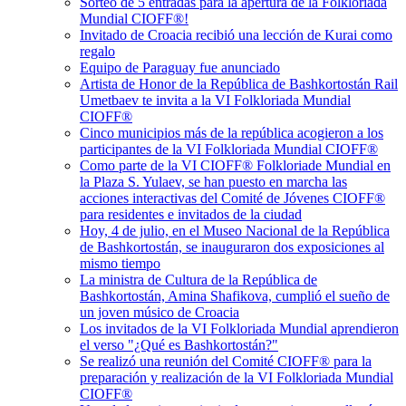
Sorteo de 5 entradas para la apertura de la Folkloriada
Mundial CIOFF®️!
Invitado de Croacia recibió una lección de Kurai como
regalo
Equipo de Paraguay fue anunciado
Artista de Honor de la República de Bashkortostán Rail
Umetbaev te invita a la VI Folkloriada Mundial
CIOFF®️
Cinco municipios más de la república acogieron a los
participantes de la VI Folkloriada Mundial CIOFF®️
Como parte de la VI CIOFF®️ Folkloriade Mundial en
la Plaza S. Yulaev, se han puesto en marcha las
acciones interactivas del Comité de Jóvenes CIOFF®️
para residentes e invitados de la ciudad
Hoy, 4 de julio, en el Museo Nacional de la República
de Bashkortostán, se inauguraron dos exposiciones al
mismo tiempo
La ministra de Cultura de la República de
Bashkortostán, Amina Shafikova, cumplió el sueño de
un joven músico de Croacia
Los invitados de la VI Folkloriada Mundial aprendieron
el verso "¿Qué es Bashkortostán?"
Se realizó una reunión del Comité CIOFF® para la
preparación y realización de la VI Folkloriada Mundial
CIOFF®