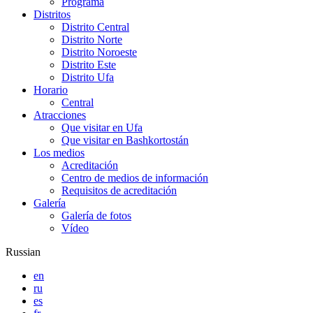
Programa
Distritos
Distrito Central
Distrito Norte
Distrito Noroeste
Distrito Este
Distrito Ufa
Horario
Central
Atracciones
Que visitar en Ufa
Que visitar en Bashkortostán
Los medios
Acreditación
Centro de medios de información
Requisitos de acreditación
Galería
Galería de fotos
Vídeo
Russian
en
ru
es