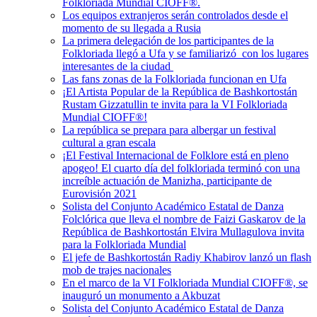
Folkloriada Mundial CIOFF®.
Los equipos extranjeros serán controlados desde el
momento de su llegada a Rusia
La primera delegación de los participantes de la
Folkloriada llegó a Ufa y se familiarizó con los lugares
interesantes de la ciudad
Las fans zonas de la Folkloriada funcionan en Ufa
¡El Artista Popular de la República de Bashkortostán
Rustam Gizzatullin te invita para la VI Folkloriada
Mundial CIOFF®!
La república se prepara para albergar un festival
cultural a gran escala
¡El Festival Internacional de Folklore está en pleno
apogeo! El cuarto día del folkloriada terminó con una
increíble actuación de Manizha, participante de
Eurovisión 2021
Solista del Conjunto Académico Estatal de Danza
Folclórica que lleva el nombre de Faizi Gaskarov de la
República de Bashkortostán Elvira Mullagulova invita
para la Folkloriada Mundial
El jefe de Bashkortostán Radiy Khabirov lanzó un flash
mob de trajes nacionales
En el marco de la VI Folkloriada Mundial CIOFF®️, se
inauguró un monumento a Akbuzat
Solista del Conjunto Académico Estatal de Danza