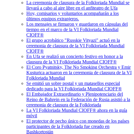
La ceremonia de clausura de la Folkloriada Mundial se
llevará a cabo al aire libre en el anfiteatro de Ufa
Hoy, comisarios y voluntarios acompañarán a los
últimos equipos extranjeros.
Los mensajes se firmaron y guardaron en cápsulas del
tiempo en el marco de la VI Folkloriada Mundial
CIOFF®️
El grupo acrobático "Russkie Vityazi" actuó en la
ceremonia de clausura de la VI Folkloriada Mundial
CIOFF®️
En Ufa se realizó un concierto festivo en honor a la
clausura de la VI Folkloriada Mundial CIOFF®️
El Coro Pyatnitsky, The No Smoking Orchestra y Emir
Kusturica actuaron en la ceremonia de clausura de la VI
Folkloriada Mundial
Se emitió un sobre postal y un matasellos especial
dedicado para la VI Folkloriada Mundial CIOFF®️
El Embajador Extraordinario y Plenipotenciario del
Reino de Bahrein en la Federación de Rusia asistió a la
ceremonia de clausura de la Folkloriada
La VI Folkloriada Mundial CIOFF®️ ahora en la guía
móvil
El protector de pecho único con monedas de los países
participantes de la Folkloriada fue creado en
Bashkortostán