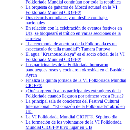
Folkloriada Mundial continúan por toda la república
La orquesta de gaiteros de Moscú actuará en la VI
Folkloriada Mundial CIOFF®️
Dos récords mundiales y un desfile con trajes
nacionales
En relación con la celebración de eventos festivos en
Ufa, se bloqueará el tráfico en varias secciones de la
carretera
"La ceremonia de apertura de la Folkloriada es un
espectáculo de talla mundial": Tamara Purtova
El agua "Krasnousolskaya" es el socio oficial de la VI
Folkloriada Mundial CIOFF®️
Los participantes de la Folkloriada hornearon
panqueques rusos y cocinaron okroshka en el Bashkir
Ayran
Finaliza la quinta jornada de la VI Folkloriada Mundial
CIOFF®️
¿Qué sorprendió a los participantes extranjeros de la
Folkloriada cuando llegaron por primera vez a Rusia?
La principal sala de conciertos del Festival Cultural
Internacional - "El corazón de la Folkloriada" abrió en
Ufa
La VI Folkloriada Mundial CIOFF®️. Séptimo día
La formación de los voluntarios de la VI Folkloriada
Mundial CIOFF® tuvo lugar en Ufa