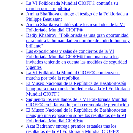
La VI Folkloriada Mundial CIOFF®️ continúa su
marcha por la república
Amina Shafikova entregó el testigo de la Folkloriada a
Philippe Beaussant‎
Amina Shafikova habló sobre los resultados de la VI
Folkloriada Mundial CIOFF®️
Radiy Khabirov: "Folkloriada es una gran oportunidad
para unir a la humanidad en nombre de todo lo bueno y
brillante"
Las exposiciones y salas de conciertos de la VI
Folkloriada Mundial CIOFF®️ funcionan para los
invitados teniendo en cuenta las medidas de seguridad
vigentes
La VI Folkloriada Mundial CIOFF®️ comienza su
marcha por toda la república.
El Museo Nacional de la República de Bashkortostán
inaugurará una exposición dedicada a la VI Folkloriada
Mundial CIOFF®️
Siguiendo los resultados de la VI Folkloriada Mundial
CIOFF®️ en Ufatuvo lugar la ceremonia de premiación
El Museo Nacional de la República de Bashkortostán
inauguró una exposición sobre los resultados de la VI
Folkloriada Mundial CIOFF®️
Azat Badranov entrega premios estatales tras los
resultados de la VI Folkloriada Mundial CIOFF®️