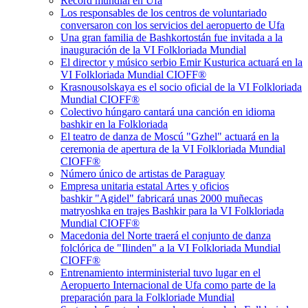
Récord mundial en Ufa
Los responsables de los centros de voluntariado
conversaron con los servicios del aeropuerto de Ufa
Una gran familia de Bashkortostán fue invitada a la
inauguración de la VI Folkloriada Mundial
El director y músico serbio Emir Kusturica actuará en la
VI Folkloriada Mundial CIOFF®
Krasnousolskaya es el socio oficial de la VI Folkloriada
Mundial CIOFF®
Colectivo húngaro cantará una canción en idioma
bashkir en la Folkloriada
El teatro de danza de Moscú "Gzhel" actuará en la
ceremonia de apertura de la VI Folkloriada Mundial
CIOFF®
Número único de artistas de Paraguay
Empresa unitaria estatal Artes y oficios
bashkir "Agidel" fabricará unas 2000 muñecas
matryoshka en trajes Bashkir para la VI Folkloriada
Mundial CIOFF®
Macedonia del Norte traerá el conjunto de danza
folclórica de "Ilinden" a la VI Folkloriada Mundial
CIOFF®
Entrenamiento interministerial tuvo lugar en el
Aeropuerto Internacional de Ufa como parte de la
preparación para la Folkloriade Mundial