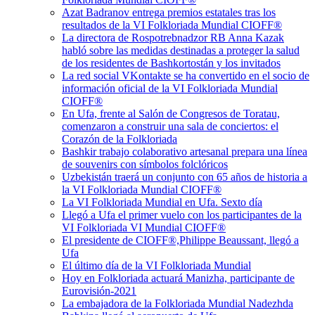
Azat Badranov entrega premios estatales tras los
resultados de la VI Folkloriada Mundial CIOFF®️
La directora de Rospotrebnadzor RB Anna Kazak
habló sobre las medidas destinadas a proteger la salud
de los residentes de Bashkortostán y los invitados
La red social VKontakte se ha convertido en el socio de
información oficial de la VI Folkloriada Mundial
CIOFF®
En Ufa, frente al Salón de Congresos de Toratau,
comenzaron a construir una sala de conciertos: el
Corazón de la Folkloriada
Bashkir trabajo colaborativo artesanal prepara una línea
de souvenirs con símbolos folclóricos
Uzbekistán traerá un conjunto con 65 años de historia a
la VI Folkloriada Mundial CIOFF®️
La VI Folkloriada Mundial en Ufa. Sexto día
Llegó a Ufa el primer vuelo con los participantes de la
VI Folkloriada VI Mundial CIOFF®️
El presidente de CIOFF®️,Philippe Beaussant, llegó a
Ufa
El último día de la VI Folkloriada Mundial
Hoy en Folkloriada actuará Manizha, participante de
Eurovisión-2021
La embajadora de la Folkloriada Mundial Nadezhda