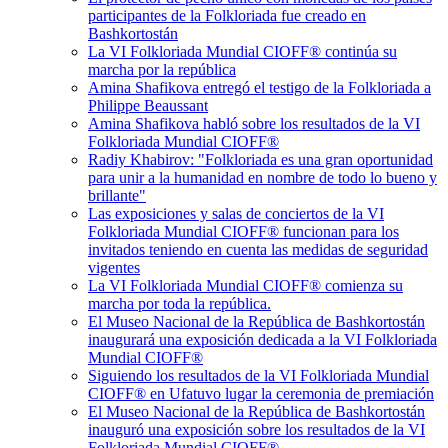
participantes de la Folkloriada fue creado en
Bashkortostán
La VI Folkloriada Mundial CIOFF®️ continúa su
marcha por la república
Amina Shafikova entregó el testigo de la Folkloriada a
Philippe Beaussant‎
Amina Shafikova habló sobre los resultados de la VI
Folkloriada Mundial CIOFF®️
Radiy Khabirov: "Folkloriada es una gran oportunidad
para unir a la humanidad en nombre de todo lo bueno y
brillante"
Las exposiciones y salas de conciertos de la VI
Folkloriada Mundial CIOFF®️ funcionan para los
invitados teniendo en cuenta las medidas de seguridad
vigentes
La VI Folkloriada Mundial CIOFF®️ comienza su
marcha por toda la república.
El Museo Nacional de la República de Bashkortostán
inaugurará una exposición dedicada a la VI Folkloriada
Mundial CIOFF®️
Siguiendo los resultados de la VI Folkloriada Mundial
CIOFF®️ en Ufatuvo lugar la ceremonia de premiación
El Museo Nacional de la República de Bashkortostán
inauguró una exposición sobre los resultados de la VI
Folkloriada Mundial CIOFF®️