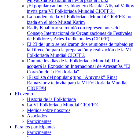
Milyausha Khaibullina invita para la Folkl
¡El popular cantante y bloguero Bashkir Altynai Valitov
invita para VI Folkloriada Mundial CIOFF®️!
La bandera de la VI Folkloriada Mundial CIOFF® fue
izada en el pico Mustai Karim
Radiy Khabirov se reunió con representantes del
Consejo Internacional de Organizaciones de Festivales
de Folklore y Artes Tradicionales (CIOFF)
El 23 de junio se realizaron dos reuniones de trabajo en
la Dirección para la preparación y realización de la VI
Folkloriada Mundial CIOFF®️
Durante los días de la Folkloriada Mundial, Ufa
acogerá la Exposición Internacional de Artesanías "El
Corazón de la Folkloriada"
¡El solista del popular grupo "Argymak" Rinat
Ramazanov te invita para la VI Folkloriada Mundial
CIOFF®!
El evento
Historia de la Folkloriada
La VI Folkloriada Mundial CIOFF®
Medios sobre nosotros
Asociados
Participantes
Para los participantes
Participantes