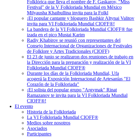
Folklórica que lleva el nombre de F. Gaskarov, "Miss
Festival" de la V Folkloriada Mundial en México
Milyausha Khaibullina invita para la Folkl
¡El popular cantante y bloguero Bashkir Altynai Valitov
invita para VI Folkloriada Mundial CIOFF®️!
La bandera de la VI Folkloriada Mundial CIOFF® fue
izada en el pico Mustai Karim
Radiy Khabirov se reunió con representantes del
Consejo Internacional de Organizaciones de Festivales
de Folklore y Artes Tradicionales (CIOFF)
El 23 de junio se realizaron dos reuniones de trabajo en
la Dirección para la preparación y realización de la VI
Folkloriada Mundial CIOFF®️
Durante los días de la Folkloriada Mundial, Ufa
acogerá la Exposición Internacional de Artesanías "El
Corazón de la Folkloriada"
¡El solista del popular grupo "Argymak" Rinat
Ramazanov te invita para la VI Folkloriada Mundial
CIOFF®!
El evento
Historia de la Folkloriada
La VI Folkloriada Mundial CIOFF®
Medios sobre nosotros
Asociados
Participantes