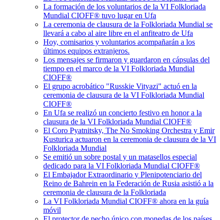
La formación de los voluntarios de la VI Folkloriada
Mundial CIOFF® tuvo lugar en Ufa
La ceremonia de clausura de la Folkloriada Mundial se
llevará a cabo al aire libre en el anfiteatro de Ufa
Hoy, comisarios y voluntarios acompañarán a los
últimos equipos extranjeros.
Los mensajes se firmaron y guardaron en cápsulas del
tiempo en el marco de la VI Folkloriada Mundial
CIOFF®️
El grupo acrobático "Russkie Vityazi" actuó en la
ceremonia de clausura de la VI Folkloriada Mundial
CIOFF®️
En Ufa se realizó un concierto festivo en honor a la
clausura de la VI Folkloriada Mundial CIOFF®️
El Coro Pyatnitsky, The No Smoking Orchestra y Emir
Kusturica actuaron en la ceremonia de clausura de la VI
Folkloriada Mundial
Se emitió un sobre postal y un matasellos especial
dedicado para la VI Folkloriada Mundial CIOFF®️
El Embajador Extraordinario y Plenipotenciario del
Reino de Bahrein en la Federación de Rusia asistió a la
ceremonia de clausura de la Folkloriada
La VI Folkloriada Mundial CIOFF®️ ahora en la guía
móvil
El protector de pecho único con monedas de los países