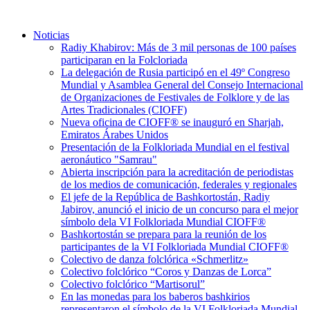
Noticias
Radiy Khabirov: Más de 3 mil personas de 100 países
participaran en la Folcloriada
La delegación de Rusia participó en el 49º Congreso
Mundial y Asamblea General del Consejo Internacional
de Organizaciones de Festivales de Folklore y de las
Artes Tradicionales (CIOFF)
Nueva oficina de CIOFF® se inauguró en Sharjah,
Emiratos Árabes Unidos
Presentación de la Folkloriada Mundial en el festival
aeronáutico "Samrau"
Abierta inscripción para la acreditación de periodistas
de los medios de comunicación, federales y regionales
El jefe de la República de Bashkortostán, Radiy
Jabirov, anunció el inicio de un concurso para el mejor
símbolo dela VI Folkloriada Mundial CIOFF®
Bashkortostán se prepara para la reunión de los
participantes de la VI Folkloriada Mundial CIOFF®
Colectivo de danza folclórica «Schmerlitz»
Colectivo folclórico “Coros y Danzas de Lorca”
Colectivo folclórico “Martisorul”
En las monedas para los baberos bashkirios
representaron el símbolo de la VI Folkloriada Mundial