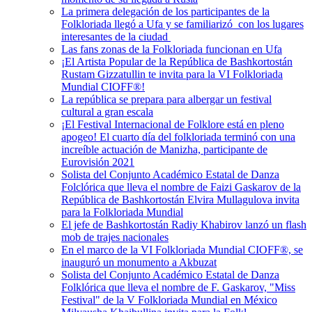
La primera delegación de los participantes de la
Folkloriada llegó a Ufa y se familiarizó con los lugares
interesantes de la ciudad
Las fans zonas de la Folkloriada funcionan en Ufa
¡El Artista Popular de la República de Bashkortostán
Rustam Gizzatullin te invita para la VI Folkloriada
Mundial CIOFF®!
La república se prepara para albergar un festival
cultural a gran escala
¡El Festival Internacional de Folklore está en pleno
apogeo! El cuarto día del folkloriada terminó con una
increíble actuación de Manizha, participante de
Eurovisión 2021
Solista del Conjunto Académico Estatal de Danza
Folclórica que lleva el nombre de Faizi Gaskarov de la
República de Bashkortostán Elvira Mullagulova invita
para la Folkloriada Mundial
El jefe de Bashkortostán Radiy Khabirov lanzó un flash
mob de trajes nacionales
En el marco de la VI Folkloriada Mundial CIOFF®️, se
inauguró un monumento a Akbuzat
Solista del Conjunto Académico Estatal de Danza
Folklórica que lleva el nombre de F. Gaskarov, "Miss
Festival" de la V Folkloriada Mundial en México