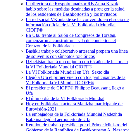
La directora de Rospotrebnadzor RB Anna Kazak
habló sobre las medidas destinadas a proteger la salud
de los residentes de Bashkortostán y los invitados
La red social VKontakte se ha convertido en el socio de
información oficial de la VI Folkloriada Mundial
CIOFF®
En Ufa, frente al Salón de Congresos de Toratau,
comenzaron a construir una sala de conciertos: el
Corazón de la Folkloriada
Bashkir trabajo colaborativo artesanal prepara una línea
de souvenirs con símbolos folclóricos
Uzbekistán traerá un conjunto con 65 años de historia a
la VI Folkloriada Mundial CIOFF®️
La VI Folkloriada Mundial en Ufa. Sexto día
Llegó a Ufa el primer vuelo con los participantes de la
VI Folkloriada VI Mundial CIOFF®️
El presidente de CIOFF®️,Philippe Beaussant, llegó a
Ufa
El último día de la VI Folkloriada Mundial
Hoy en Folkloriada actuará Manizha, participante de
Eurovisión-2021
La embajadora de la Folkloriada Mundial Nadezhda
Babkina llegó al aeropuerto de Ufa
Reunión de trabajo presidida por el Primer Ministro del
Gobierno de la República de Bashkortostán A. Nazarov