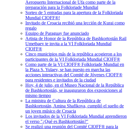
Aeropuerto Internacional de Ufa como parte de la
preparación para la Folkloriade Mundial
Sorteo de 5 entradas para la apertura de la Folkloriada
Mundial CIOFF®️!
Invitado de Croacia recibió una lección de Kurai como
regalo
Equipo de Paraguay fue anunciado
Artista de Honor de la República de Bashkortostán Rail
Umetbaev te invita a la VI Folkloriada Mundial
CIOFF®️
Cinco municipios más de la república acogieron a los
participantes de la VI Folkloriada Mundial CIOFF®️
Como parte de la VI CIOFF®️ Folkloriade Mundial en
la Plaza S. Yulaev, se han puesto en marcha las
acciones interactivas del Comité de Jóvenes CIOFF®️
para residentes e invitados de la ciudad
Hoy, 4 de julio, en el Museo Nacional de la República
de Bashkortostán, se inauguraron dos exposiciones al
mismo tiempo
La ministra de Cultura de la República de
Bashkortostán, Amina Shafikova, cumplió el sueño de
un joven músico de Croacia
Los invitados de la VI Folkloriada Mundial aprendieron
el verso "¿Qué es Bashkortostán?"
Se realizó una reunión del Comité CIOFF® para la