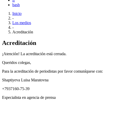
fr
bash
Inicio
-
Los medios
-
Acreditación
Acreditación
¡Atención! La acreditación está cerrada.
Queridos colegas,
Para la acreditación de periodistas por favor comuníquese con:
Shaptiyeva Luisa Maratovna
+7937160-75-39
Especialista en agencia de prensa