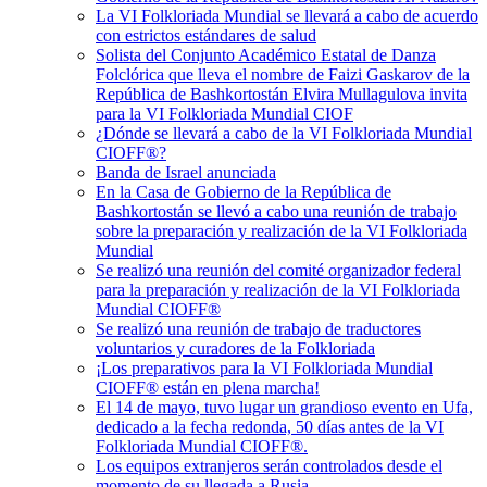
La VI Folkloriada Mundial se llevará a cabo de acuerdo
con estrictos estándares de salud
Solista del Conjunto Académico Estatal de Danza
Folclórica que lleva el nombre de Faizi Gaskarov de la
República de Bashkortostán Elvira Mullagulova invita
para la VI Folkloriada Mundial CIOF
¿Dónde se llevará a cabo de la VI Folkloriada Mundial
CIOFF®?
Banda de Israel anunciada
En la Casa de Gobierno de la República de
Bashkortostán se llevó a cabo una reunión de trabajo
sobre la preparación y realización de la VI Folkloriada
Mundial
Se realizó una reunión del comité organizador federal
para la preparación y realización de la VI Folkloriada
Mundial CIOFF®️
Se realizó una reunión de trabajo de traductores
voluntarios y curadores de la Folkloriada
¡Los preparativos para la VI Folkloriada Mundial
CIOFF® están en plena marcha!
El 14 de mayo, tuvo lugar un grandioso evento en Ufa,
dedicado a la fecha redonda, 50 días antes de la VI
Folkloriada Mundial CIOFF®.
Los equipos extranjeros serán controlados desde el
momento de su llegada a Rusia