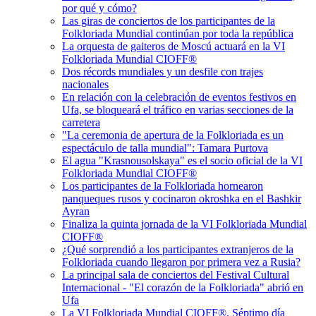
por qué y cómo?
Las giras de conciertos de los participantes de la
Folkloriada Mundial continúan por toda la república
La orquesta de gaiteros de Moscú actuará en la VI
Folkloriada Mundial CIOFF®️
Dos récords mundiales y un desfile con trajes
nacionales
En relación con la celebración de eventos festivos en
Ufa, se bloqueará el tráfico en varias secciones de la
carretera
"La ceremonia de apertura de la Folkloriada es un
espectáculo de talla mundial": Tamara Purtova
El agua "Krasnousolskaya" es el socio oficial de la VI
Folkloriada Mundial CIOFF®️
Los participantes de la Folkloriada hornearon
panqueques rusos y cocinaron okroshka en el Bashkir
Ayran
Finaliza la quinta jornada de la VI Folkloriada Mundial
CIOFF®️
¿Qué sorprendió a los participantes extranjeros de la
Folkloriada cuando llegaron por primera vez a Rusia?
La principal sala de conciertos del Festival Cultural
Internacional - "El corazón de la Folkloriada" abrió en
Ufa
La VI Folkloriada Mundial CIOFF®️. Séptimo día