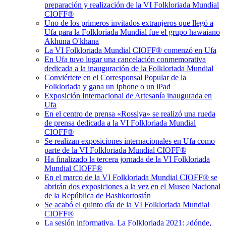
preparación y realización de la VI Folkloriada Mundial
CIOFF®
Uno de los primeros invitados extranjeros que llegó a
Ufa para la Folkloriada Mundial fue el grupo hawaiano
Akhuna O'khana
La VI Folkloriada Mundial CIOFF®️ comenzó en Ufa
En Ufa tuvo lugar una cancelación conmemorativa
dedicada a la inauguración de la Folkloriada Mundial
Conviértete en el Corresponsal Popular de la
Folkloriada y gana un Iphone o un iPad
Exposición Internacional de Artesanía inaugurada en
Ufa
En el centro de prensa «Rossiya» se realizó una rueda
de prensa dedicada a la VI Folkloriada Mundial
CIOFF®️
Se realizan exposiciones internacionales en Ufa como
parte de la VI Folkloriada Mundial CIOFF®️
Ha finalizado la tercera jornada de la VI Folkloriada
Mundial CIOFF®️
En el marco de la VI Folkloriada Mundial CIOFF®️ se
abrirán dos exposiciones a la vez en el Museo Nacional
de la República de Bashkortostán
Se acabó el quinto día de la VI Folkloriada Mundial
CIOFF®️
La sesión informativa. La Folkloriada 2021: ¿dónde,