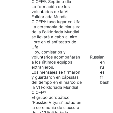
CIOFF®️. Séptimo día
La formación de los
voluntarios de la VI
Folkloriada Mundial
CIOFF® tuvo lugar en Ufa
La ceremonia de clausura
de la Folkloriada Mundial
se llevará a cabo al aire
libre en el anfiteatro de
Ufa
Hoy, comisarios y
voluntarios acompañarán
Russian
a los últimos equipos
en
extranjeros.
ru
Los mensajes se firmaron
es
y guardaron en cápsulas
fr
del tiempo en el marco de
bash
la VI Folkloriada Mundial
CIOFF®️
El grupo acrobático
"Russkie Vityazi" actuó en
la ceremonia de clausura
de la VI Folkloriada