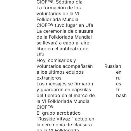
CIOFF®️. Séptimo día
La formación de los
voluntarios de la VI
Folkloriada Mundial
CIOFF® tuvo lugar en Ufa
La ceremonia de clausura
de la Folkloriada Mundial
se llevará a cabo al aire
libre en el anfiteatro de
Ufa
Hoy, comisarios y
voluntarios acompañarán
Russian
a los últimos equipos
en
extranjeros.
ru
Los mensajes se firmaron
es
y guardaron en cápsulas
fr
del tiempo en el marco de
bash
la VI Folkloriada Mundial
CIOFF®️
El grupo acrobático
"Russkie Vityazi" actuó en
la ceremonia de clausura
de la VI Folkloriada