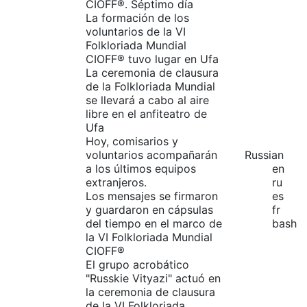
CIOFF®️. Séptimo día
La formación de los
voluntarios de la VI
Folkloriada Mundial
CIOFF® tuvo lugar en Ufa
La ceremonia de clausura
de la Folkloriada Mundial
se llevará a cabo al aire
libre en el anfiteatro de
Ufa
Hoy, comisarios y
voluntarios acompañarán
Russian
a los últimos equipos
en
extranjeros.
ru
Los mensajes se firmaron
es
y guardaron en cápsulas
fr
del tiempo en el marco de
bash
la VI Folkloriada Mundial
CIOFF®️
El grupo acrobático
"Russkie Vityazi" actuó en
la ceremonia de clausura
de la VI Folkloriada