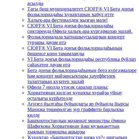
асылды
Тағы биш муниципалитет CIOFF® VI Бөтә донъя
фольклориадаһы ҡунаҡтарын ҡабул итте
Халыҡ-ара фестивалдең ҡыҙған мәле!
CIOFF® VI Бөтә донъя фольклориадаһы
сиктәрендә Өфөлә халыҡ-ара күргәҙмәләр эшләй.
Фольклориадала ҡатнашыусыларҙың концерт
турҙары дауам итә
CIOFF® VI Бөтә донъя фольклориадаһының
бишенсе көнө тамамланды
VI Бөтә донъя фольклориадаһы республика буйлап
сәйәхәтен дауам итә
Бөтә донъя фольклориадаһының бөтә күргәҙмәләре
һәм концерт майҙансыҡтары хәүефһеҙлек
талаптарын күҙәтеп эшләй
Өфөлә 7 июлдә үтәсәк саралар планы:
Хорватиянан килгән ҡунаҡҡа ҡурайҙа уйнау
оҫталығы күрһәтелде
Ағиҙел йылғаһы буйындағы яр буйында йырсы
Манижа төшөрөлгән ҙур граффити барлыҡҡа
килде
Башҡортостандың мәҙәниәт министры Әминә
Шафиҡова Хорватиянан йәш музыканттың
хыялын тормошҡа ашырҙы
Ҡунаҡтар «Башҡортостан нимә ул?» шиғырын