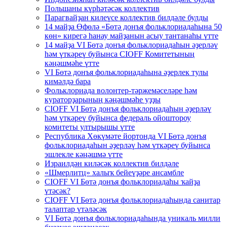
Польшаны күрһәтәсәк коллектив
Парагвайҙан килеүсе коллектив билдәле булды
14 майҙа Өфөлә «Бөтә донъя фольклориадаһына 50
көн» кирегә һанау майҙанын асыу тантанаһы үтте
14 майҙа VI Бөтә донъя фольклориадаһын әҙерләү
һәм үткәреү буйынса CIOFF Комитетының
кәңәшмәһе үтте
VI Бөтә донъя фольклориадаһына әҙерлек тулы
кимәлдә бара
Фольклориада волонтер-тәржемәселәре һәм
кураторҙарының кәңәшмәһе уҙҙы
CIOFF VI Бөтә донъя фольклориадаһын әҙерләү
һәм үткәреү буйынса федераль ойоштороу
комитеты ултырышы үтте
Республика Хөкүмәте йортонда VI Бөтә донъя
фольклориадаһын әҙерләү һәм үткәреү буйынса
эшлекле кәңәшмә үтте
Израилдән киләсәк коллектив билдәле
«Шмерлитц» халыҡ бейеүҙәре ансамбле
CIOFF VI Бөтә донъя фольклориадаһы ҡайҙа
үтәсәк?
CIOFF VI Бөтә донъя фольклориадаһында санитар
талаптар үтәләсәк
VI Бөтә донъя фольклориадаһында уникаль милли