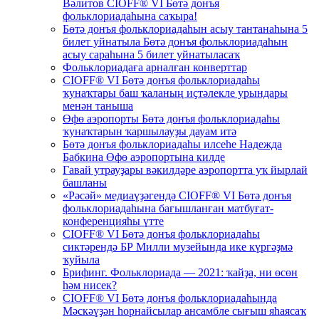
Вәлитов CIOFF® VI Бөтә донъя
фольклориадаһына саҡыра!
Бөтә донъя фольклориадаһын асыу тантанаһына 5
билет уйнатыла Бөтә донъя фольклориадаһын
асыу сараһына 5 билет уйнатыласаҡ
Фольклориадаға арналған конверттар
CIOFF® VI Бөтә донъя фольклориадаһы
ҡунаҡтары баш ҡаланың иҫтәлекле урындары
менән таныша
Өфө аэропорты Бөтә донъя фольклориадаһы
ҡунаҡтарын ҡаршылауҙы дауам итә
Бөтә донъя фольклориадаһы илсеһе Надежда
Бабкина Өфө аэропортына килде
Гавай утрауҙары вәкилдәре аэропортта уҡ йырлай
башланы
«Рәсәй» медиаүҙәгендә CIOFF® VI Бөтә донъя
фольклориадаһына бағышланған матбуғат-
конференцияһы үтте
CIOFF® VI Бөтә донъя фольклориадаһы
сиктәрендә БР Милли музейында ике күргәҙмә
ҡуйыла
Брифинг. Фольклориада — 2021: ҡайҙа, ни өсөн
һәм нисек?
CIOFF® VI Бөтә донъя фольклориадаһында
Мәскәүҙән һорнайсылар ансамбле сығыш яһаясаҡ