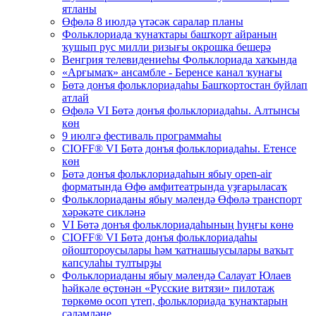
ятланы
Өфөлә 8 июлдә үтәсәк саралар планы
Фольклориада ҡунаҡтары башҡорт айранын
ҡушып рус милли ризығы окрошка бешерә
Венгрия телевидениеһы Фольклориада хаҡында
«Арғымаҡ» ансамбле - Беренсе канал ҡунағы
Бөтә донъя фольклориадаһы Башҡортостан буйлап
атлай
Өфөлә VI Бөтә донъя фольклориадаһы. Алтынсы
көн
9 июлгә фестиваль программаһы
CIOFF® VI Бөтә донъя фольклориадаһы. Етенсе
көн
Бөтә донъя фольклориадаһын ябыу open-air
форматында Өфө амфитеатрында уҙғарыласаҡ
Фольклориаданы ябыу мәлендә Өфөлә транспорт
хәрәкәте сикләнә
VI Бөтә донъя фольклориадаһының һуңғы көнө
CIOFF® VI Бөтә донъя фольклориадаһы
ойоштороусылары һәм ҡатнашыусылары ваҡыт
капсулаһы тултырҙы
Фольклориаданы ябыу мәлендә Салауат Юлаев
һәйкәле өҫтөнән «Русские витязи» пилотаж
төркөмө осоп үтеп, фольклориада ҡунаҡтарын
сәләмләне