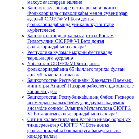
махсус ағастарҙан эшләнә
Башҡорт ҡул эштәре оҫталары коворкингы
Фольклориада символикаһы менән сувенирҙар
әҙерләй CIOFF® VI Бөтә донъя
фольклориадаһында уникаль ҡул эштәре
күрһәтеләсәк
Башҡортостандың халыҡ артисы Рөстәм
Ғиззәтуллин CIOFF® VI Бөтә донъя
фольклориадаһына саҡыра!
Республика күләмле мәҙәни фестивалде
ҡаршыларға әҙерләнә
Үзбәкстан CIOFF® VI Бөтә донъя
фольклориадаһына 65 йыллыҡ тарихы булған
ансамбль менән киләсәк
Башҡортостан Республикаһы Хөкүмәте Премьер-
министры Андрей Назаров рәйеслегендә эшлекле
кәңәшмә уҙҙы
Башҡортостан Республикаһының Фәйзи Ғәскәров
исемендәге халыҡ бейеүҙәре дәүләт академик
ансамбле солисы Эльвира Муллағолова CIOFF®
VI Бөтә донъя фольклориадаһына саҡыра!
Сит ил коллективтарын Рәсәйгә инмәҫ борон уҡ
тикшерәсәктәр CIOFF® VI Бөтә донъя
фольклориадаһы башланыуға һанаулы ғына
көндәр ҡалды