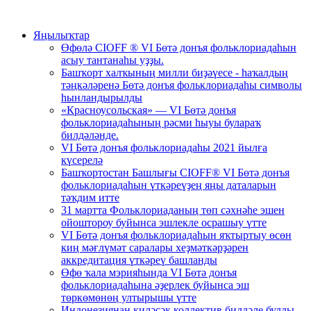
Яңылыҡтар
Өфөлә CIOFF ® VI Бөтә донъя фольклориадаһын
асыу тантанаһы уҙҙы.
Башҡорт халҡының милли биҙәүесе - һаҡалдың
тәңкәләренә Бөтә донъя фольклориадаһы символы
һынландырылды
«Красноусольская» — VI Бөтә донъя
фольклориадаһының рәсми һыуы булараҡ
билдәләнде.
VI Бөтә донъя фольклориадаһы 2021 йылға
күсерелә
Башҡортостан Башлығы CIOFF® VI Бөтә донъя
фольклориадаһын үткәреүҙең яңы даталарын
тәҡдим итте
31 мартта Фольклориаданың төп сәхнәһе эшен
ойоштороу буйынса эшлекле осрашыу үтте
VI Бөтә донъя фольклориадаһын яҡтыртыу өсөн
киң мәғлүмәт саралары хеҙмәткәрҙәрен
аккредитация үткәреү башланды
Өфө ҡала мэрияһында VI Бөтә донъя
фольклориадаһына әҙерлек буйынса эш
төркөмөнөң ултырышы үтте
Индонезиянан киләсәк коллектив билдәле булды