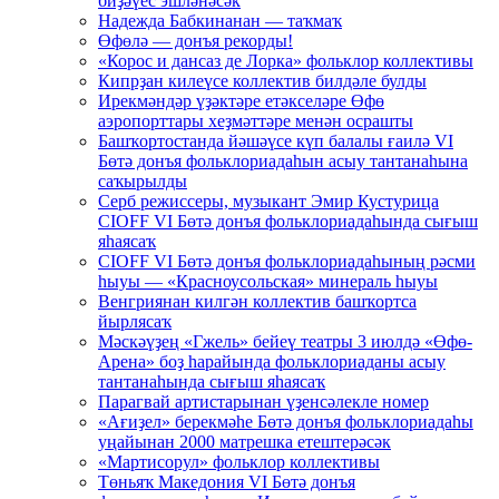
биҙәүес эшләнәсәк
Надежда Бабкинанан — таҡмаҡ
Өфөлә — донъя рекорды!
«Корос и дансаз де Лорка» фольклор коллективы
Кипрҙан килеүсе коллектив билдәле булды
Ирекмәндәр үҙәктәре етәкселәре Өфө
аэропорттары хеҙмәттәре менән осрашты
Башҡортостанда йәшәүсе күп балалы ғаилә VI
Бөтә донъя фольклориадаһын асыу тантанаһына
саҡырылды
Серб режиссеры, музыкант Эмир Кустурица
CIOFF VI Бөтә донъя фольклориадаһында сығыш
яһаясаҡ
CIOFF VI Бөтә донъя фольклориадаһының рәсми
һыуы — «Красноусольская» минераль һыуы
Венгриянан килгән коллектив башҡортса
йырлясаҡ
Мәскәүҙең «Гжель» бейеү театры 3 июлдә «Өфө-
Арена» боҙ һарайында фольклориаданы асыу
тантанаһында сығыш яһаясаҡ
Парагвай артистарынан үҙенсәлекле номер
«Ағиҙел» берекмәһе Бөтә донъя фольклориадаһы
уңайынан 2000 матрешка етештерәсәк
«Мартисорул» фольклор коллективы
Төньяҡ Македония VI Бөтә донъя