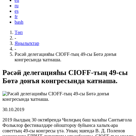
en
ru
es
fr
bash
Төп
-
Яңылыҡтар
-
Рәсәй делегацияһы CIOFF-тың 49-сы Бөтә донъя
конгресында ҡатнаша.
Рәсәй делегацияһы CIOFF-тың 49-сы
Бөтә донъя конгресында ҡатнаша.
30.10.2019
2019 йылдың 30 октябрендә Чилиҙың баш ҡалаһы Сантьягола
Фольклор фестивалдәре ойоштороу буйынса халыҡ-ара
советтың 49-сы конгресы үтә. Уның эшендә В. Д. Поленов