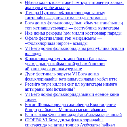
Өфөлә халыҡ кәсептәре һәм ҡул эштәренең халыҡ-
ара күргәҙмәһе асылды
Тамара Пуртова: «Фольклориаданы асыу
тантанаһы — донъя кимәлендәге тамаша»
Бөтә донъя фольклориадаһын ябыу тантанаһының
төп ҡатнашыусылары — республика ҡунаҡтары
Ике донъя рекорды һәм милли костюмдар парады
Өфөлә фестивалдең төп майҙансығы —
«Фольклориада йөрәге» асылды
VI Бөтә донъя фольклориадаһы республика буйлап
юл алды
Фольклориада ҡунаҡтары бөгөн баш ҡала
урамдарында ҡоймаҡ ҡойҙо һәм башҡорт
айранында окрошка әҙерләне
Дүрт фестиваль округы VI Бөтә донъя
фольклориадаһы ҡатнашыусыларын ҡабул итте
Рәсәйгә тәүгә килгән сит ил ҡунаҡтары нимәгә
аптыраны һәм һоҡланды?
VI Бөтә донъя фольклориадаһының өсөнсө көнө
тамам
Бөгөн Фольклориада сәхнәһендә Евровидение
йондоҙо - йырсы Манижа сығыш яһаясаҡ.
Баш ҡалала Фольклориада фан-биләмәләре эшләй
CIOFF® VI Бөтә донъя фольклориадаһы
сиктәрендә ҡанатлы толпар Аҡбуҙатҡа һәйкәл