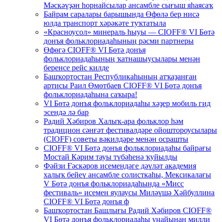
Мәскәүҙән һорнайсылар ансамбле сығыш яһаясаҡ
Байрам саралары барышында Өфөлә бер нисә
юлда транспорт хәрәкәте туҡтатыла
«Красноусол» минераль һыуы — CIOFF® VI Бөтә
донъя фольклориадаһының рәсми партнеры
Өфөгә CIOFF® VI Бөтә донъя
фольклориадаһының ҡатнашыусылары менән
беренсе рейс килде
Башҡортостан Республикаһының атҡаҙанған
артисы Раил Өмөтбаев CIOFF® VI Бөтә донъя
фольклориадаһына саҡыра!
VI Бөтә донъя фольклориадаһы хәҙер мобиль гид
эсендә лә бар
Радий Хәбиров Халыҡ-ара фольклор һәм
традицион сәнғәт фестивалдәре ойоштороусылары
(CIOFF) советы вәкилдәре менән осрашты
CIOFF® VI Бөтә донъя фольклориадаһы байрағы
Мостай Кәрим тауы түбәһенә ҡуйылды
Фәйзи Ғәскәров исемендәге дәүләт академия
халыҡ бейеү ансамбле солисткаһы, Мексикалағы
V Бөтә донъя фольклориадаһында «Мисс
фестиваль» исемен яулаусы Миләүшә Хәйбуллина
CIOFF® VI Бөтә донъя ф
Башҡортостан Башлығы Радий Хәбиров CIOFF®
VI Бөтә донъя фольклориадаһы уңайынан милли