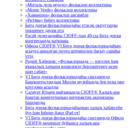
«Миталь дель мундо» фольклор коллективы
«Monte Verde» фольклор коллективы
«Хаманина» фольклор ансамбле
«Ритмы» бейеү коллективы
Бөтә донъя фольклориадаһы үтәсәк округтарҙы
тикшереү дауам итә
Рәсәй делегацияһы CIOFF-тың 49-сы Бөтә донъя
конгресында ҡатнаша.
Өфөлә CIOFF® VI Бөтә донъя фольклориадаһын
асыуға арналған почта штемпелен баҫыу сараһы
үтте
Радий Хәбиров: «Фольклориада — изгелек һәм
яҡшылыҡ хаҡына кешелекте берләштереү өсөн
шәп сәбәп»
VI Бөтә донъя фольклориадаһы сиктәрендә
Башҡортостандың Милли музейында бер юлы ике
крүгәҙмә асылды
Салауат Юлаев майҙанында CIOFF® Халыҡ-ара
йәштәр комитетының интерактив акциялары
башланды
Бөтә донъя фольклориадаһының халыҡ хәбәрсеһе
бул һәм Iphone йәки iPad от!
VI Бөтә донъя фольклориадаһы сиктәрендә Өфөлә
CIOFF® мәҙәниәт буйынса халыҡ-ара