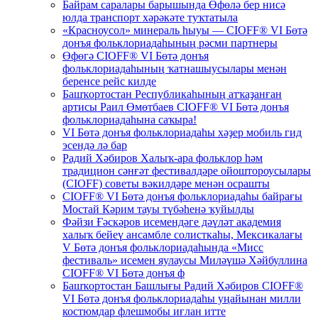
Байрам саралары барышында Өфөлә бер нисә
юлда транспорт хәрәкәте туҡтатыла
«Красноусол» минераль һыуы — CIOFF® VI Бөтә
донъя фольклориадаһының рәсми партнеры
Өфөгә CIOFF® VI Бөтә донъя
фольклориадаһының ҡатнашыусылары менән
беренсе рейс килде
Башҡортостан Республикаһының атҡаҙанған
артисы Раил Өмөтбаев CIOFF® VI Бөтә донъя
фольклориадаһына саҡыра!
VI Бөтә донъя фольклориадаһы хәҙер мобиль гид
эсендә лә бар
Радий Хәбиров Халыҡ-ара фольклор һәм
традицион сәнғәт фестивалдәре ойоштороусылары
(CIOFF) советы вәкилдәре менән осрашты
CIOFF® VI Бөтә донъя фольклориадаһы байрағы
Мостай Кәрим тауы түбәһенә ҡуйылды
Фәйзи Ғәскәров исемендәге дәүләт академия
халыҡ бейеү ансамбле солисткаһы, Мексикалағы
V Бөтә донъя фольклориадаһында «Мисс
фестиваль» исемен яулаусы Миләүшә Хәйбуллина
CIOFF® VI Бөтә донъя ф
Башҡортостан Башлығы Радий Хәбиров CIOFF®
VI Бөтә донъя фольклориадаһы уңайынан милли
костюмдар флешмобы иғлан итте