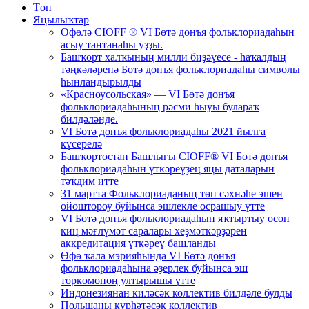
Төп
Яңылыҡтар
Өфөлә CIOFF ® VI Бөтә донъя фольклориадаһын
асыу тантанаһы уҙҙы.
Башҡорт халҡының милли биҙәүесе - һаҡалдың
тәңкәләренә Бөтә донъя фольклориадаһы символы
һынландырылды
«Красноусольская» — VI Бөтә донъя
фольклориадаһының рәсми һыуы булараҡ
билдәләнде.
VI Бөтә донъя фольклориадаһы 2021 йылға
күсерелә
Башҡортостан Башлығы CIOFF® VI Бөтә донъя
фольклориадаһын үткәреүҙең яңы даталарын
тәҡдим итте
31 мартта Фольклориаданың төп сәхнәһе эшен
ойоштороу буйынса эшлекле осрашыу үтте
VI Бөтә донъя фольклориадаһын яҡтыртыу өсөн
киң мәғлүмәт саралары хеҙмәткәрҙәрен
аккредитация үткәреү башланды
Өфө ҡала мэрияһында VI Бөтә донъя
фольклориадаһына әҙерлек буйынса эш
төркөмөнөң ултырышы үтте
Индонезиянан киләсәк коллектив билдәле булды
Польшаны күрһәтәсәк коллектив