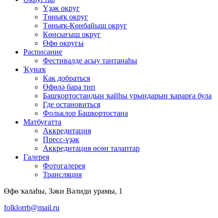
Үҙәк округ
Төньяҡ округ
Төньяҡ-Көнбайыш округ
Көнсығыш округ
Өфө округы
Расписание
Фестивалде асыу тантанаһы
Ҡунаҡ
Как добраться
Өфөлә бара тип
Башҡортостандың ҡайһы урындарын ҡарарға була
Где остановиться
Фольклор Башкортостана
Матбуғатта
Аккредитация
Пресс-үҙәк
Аккредитация өсөн талаптар
Галерея
Фотогалерея
Трансляция
Өфө ҡалаһы, Зәки Вәлиди урамы, 1
folklorrb@mail.ru