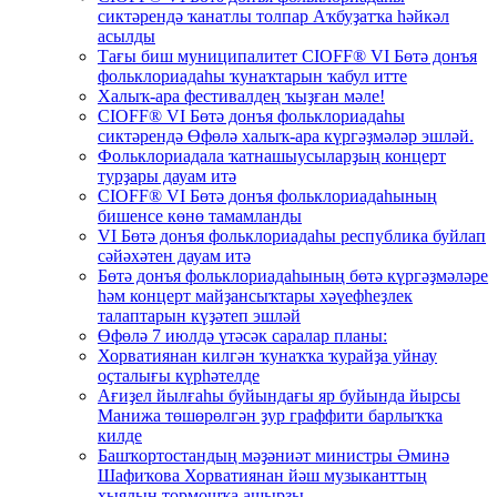
сиктәрендә ҡанатлы толпар Аҡбуҙатҡа һәйкәл
асылды
Тағы биш муниципалитет CIOFF® VI Бөтә донъя
фольклориадаһы ҡунаҡтарын ҡабул итте
Халыҡ-ара фестивалдең ҡыҙған мәле!
CIOFF® VI Бөтә донъя фольклориадаһы
сиктәрендә Өфөлә халыҡ-ара күргәҙмәләр эшләй.
Фольклориадала ҡатнашыусыларҙың концерт
турҙары дауам итә
CIOFF® VI Бөтә донъя фольклориадаһының
бишенсе көнө тамамланды
VI Бөтә донъя фольклориадаһы республика буйлап
сәйәхәтен дауам итә
Бөтә донъя фольклориадаһының бөтә күргәҙмәләре
һәм концерт майҙансыҡтары хәүефһеҙлек
талаптарын күҙәтеп эшләй
Өфөлә 7 июлдә үтәсәк саралар планы:
Хорватиянан килгән ҡунаҡҡа ҡурайҙа уйнау
оҫталығы күрһәтелде
Ағиҙел йылғаһы буйындағы яр буйында йырсы
Манижа төшөрөлгән ҙур граффити барлыҡҡа
килде
Башҡортостандың мәҙәниәт министры Әминә
Шафиҡова Хорватиянан йәш музыканттың
хыялын тормошҡа ашырҙы