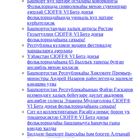
Башҡорт ҡул эштәре оҫталары коворкингы
Фольклориада символикаһы менән сувенирҙар
әҙерләй CIOFF® VI Бөтә донъя
фольклориадаһында уникаль ҡул эштәре
күрһәтеләсәк
Башҡортостандың халыҡ артисы Рөстәм
Ғиззәтуллин CIOFF® VI Бөтә донъя
фольклориадаһына саҡыра!
Республика күләмле мәҙәни фестивалде
ҡаршыларға әҙерләнә
Үзбәкстан CIOFF® VI Бөтә донъя
фольклориадаһына 65 йыллыҡ тарихы булған
ансамбль менән киләсәк
Башҡортостан Республикаһы Хөкүмәте Премьер-
министры Андрей Назаров рәйеслегендә эшлекле
кәңәшмә уҙҙы
Башҡортостан Республикаһының Фәйзи Ғәскәров
исемендәге халыҡ бейеүҙәре дәүләт академик
ансамбле солисы Эльвира Муллағолова CIOFF®
VI Бөтә донъя фольклориадаһына саҡыра!
Сит ил коллективтарын Рәсәйгә инмәҫ борон уҡ
тикшерәсәктәр CIOFF® VI Бөтә донъя
фольклориадаһы башланыуға һанаулы ғына
көндәр ҡалды
Билдәле башҡорт йырсыһы һәм блогер Алтынай