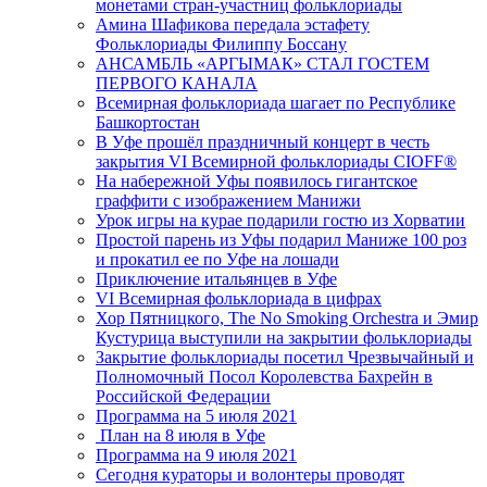
монетами стран-участниц фольклориады
Амина Шафикова передала эстафету
Фольклориады Филиппу Боссану
АНСАМБЛЬ «АРГЫМАК» СТАЛ ГОСТЕМ
ПЕРВОГО КАНАЛА
Всемирная фольклориада шагает по Республике
Башкортостан
В Уфе прошёл праздничный концерт в честь
закрытия VI Всемирной фольклориады CIOFF®️
На набережной Уфы появилось гигантское
граффити с изображением Манижи
Урок игры на курае подарили гостю из Хорватии
Простой парень из Уфы подарил Маниже 100 роз
и прокатил ее по Уфе на лошади
Приключение итальянцев в Уфе
VI Всемирная фольклориада в цифрах
Хор Пятницкого, The No Smoking Orchestra и Эмир
Кустурица выступили на закрытии фольклориады
Закрытие фольклориады посетил Чрезвычайный и
Полномочный Посол Королевства Бахрейн в
Российской Федерации
Программа на 5 июля 2021
План на 8 июля в Уфе
Программа на 9 июля 2021
Сегодня кураторы и волонтеры проводят