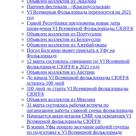
Объявлен коллектив из Эквадора
Партнер фестиваля - «Красноусольская»
VI Всемирная Фольклориада переносится на 2021
год
Главой Республики предложены новые даты
проведения VI Всемирной Фольклориады CIOFF®
Объявлен коллектив из Португалии
Объявлен коллектив из Белоруссии
Объявлен коллектив из Азербайджана
Посол Болгарии может приехать в Уфу на
Фольклориаду
12 марта состоялось совещание по VI Всемирной
фольклориаде CIOFF® в 2021 году
Объявлен коллектив из Австрии
До начала VI Всемирной фольклориады CIOFF®️
осталось 100 дней
100 дней до старта VI Всемирной фольклориады
CIOFF®️
Объявлен коллектив из Мексики
31 марта состоялась рабочая встреча по
организации работы главной сцены фольклориады
Начинается аккредитация СМИ для освещения VI
Всемирной фольклориады CIOFF®
В мэрии Уфы прошло заседание рабочей группы
по подготовке к VI Всемирной фольклориаде