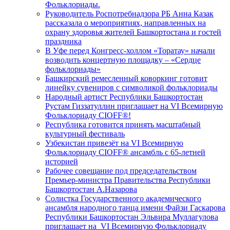
Фольклориады.
Руководитель Роспотребнадзора РБ Анна Казак
рассказала о мероприятиях, направленных на
охрану здоровья жителей Башкортостана и гостей
праздника
В Уфе перед Конгресс-холлом «Торатау» начали
возводить концертную площадку – «Сердце
фольклориады»
Башкирский ремесленный коворкинг готовит
линейку сувениров с символикой фольклориады
Народный артист Республики Башкортостан
Рустам Гиззатуллин приглашает на VI Всемирную
Фольклориаду CIOFF®️!
Республика готовится принять масштабный
культурный фестиваль
Узбекистан привезёт на VI Всемирную
Фольклориаду CIOFF®️ ансамбль с 65-летней
историей
Рабочее совещание под председательством
Премьер-министра Правительства Республики
Башкортостан А.Назарова
Солистка Государственного академического
ансамбля народного танца имени Файзи Гаскарова
Республики Башкортостан Эльвира Муллагулова
приглашает на VI Всемирную Фольклориаду