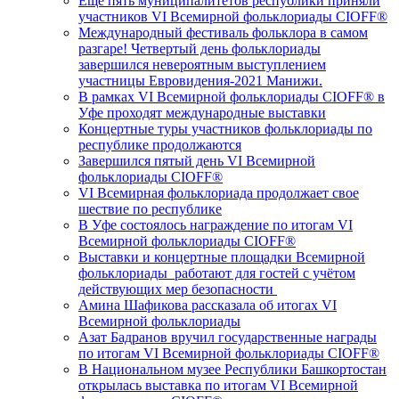
Еще пять муниципалитетов республики приняли
участников VI Всемирной фольклориады CIOFF®️
Международный фестиваль фольклора в самом
разгаре! Четвертый день фольклориады
завершился невероятным выступлением
участницы Евровидения-2021 Манижи.
В рамках VI Всемирной фольклориады CIOFF®️ в
Уфе проходят международные выставки
Концертные туры участников фольклориады по
республике продолжаются
Завершился пятый день VI Всемирной
фольклориады CIOFF®️
VI Всемирная фольклориада продолжает свое
шествие по республике
В Уфе состоялось награждение по итогам VI
Всемирной фольклориады CIOFF®️
Выставки и концертные площадки Всемирной
фольклориады работают для гостей с учётом
действующих мер безопасности
Амина Шафикова рассказала об итогах VI
Всемирной фольклориады
Азат Бадранов вручил государственные награды
по итогам VI Всемирной фольклориады CIOFF®️
В Национальном музее Республики Башкортостан
открылась выставка по итогам VI Всемирной