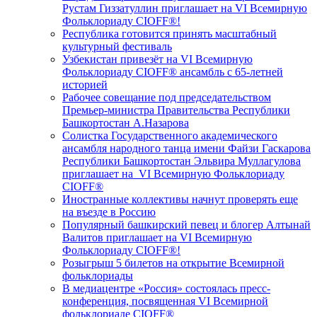
Рустам Гиззатуллин приглашает на VI Всемирную
Фольклориаду CIOFF®️!
Республика готовится принять масштабный
культурный фестиваль
Узбекистан привезёт на VI Всемирную
Фольклориаду CIOFF®️ ансамбль с 65-летней
историей
Рабочее совещание под председательством
Премьер-министра Правительства Республики
Башкортостан А.Назарова
Солистка Государственного академического
ансамбля народного танца имени Файзи Гаскарова
Республики Башкортостан Эльвира Муллагулова
приглашает на VI Всемирную Фольклориаду
CIOFF®️
Иностранные коллективы начнут проверять еще
на въезде в Россию
Популярный башкирский певец и блогер Алтынай
Валитов приглашает на VI Всемирную
Фольклориаду CIOFF®️!
Розыгрыш 5 билетов на открытие Всемирной
фольклориады
В медиацентре «Россия» состоялась пресс-
конференция, посвященная VI Всемирной
фольклориаде CIOFF®️