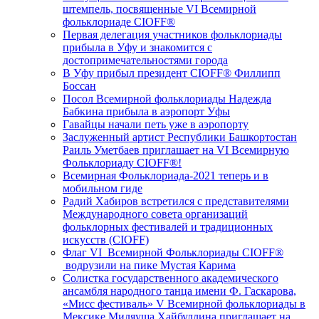
штемпель, посвященные VI Всемирной
фольклориаде CIOFF®️
Первая делегация участников фольклориады
прибыла в Уфу и знакомится с
достопримечательностями города
В Уфу прибыл президент CIOFF®️ Филлипп
Боссан
Посол Всемирной фольклориады Надежда
Бабкина прибыла в аэропорт Уфы
Гавайцы начали петь уже в аэропорту
Заслуженный артист Республики Башкортостан
Раиль Уметбаев приглашает на VI Всемирную
Фольклориаду CIOFF®️!
Всемирная Фольклориада-2021 теперь и в
мобильном гиде
Радий Хабиров встретился с представителями
Международного совета организаций
фольклорных фестивалей и традиционных
искусств (CIOFF)
Флаг VI Всемирной Фольклориады CIOFF®️
водрузили на пике Мустая Карима
Солистка государственного академического
ансамбля народного танца имени Ф. Гаскарова,
«Мисс фестиваль» V Всемирной фольклориады в
Мексике Миляуша Хайбуллина приглашает на