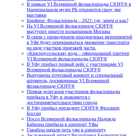
В рамках VI Всемирной фольклориады CIOFF® в
Национальном музее РБ откроются сразу две
выставки
Брифинг. Фольклориада – 2021: где, зачем и как?
На VI Всемирной фольклориаде CIOFF®️
выступит оркестр волынщиков Москвы
В связи с проведением праздничных мероприятий
в Уфе будет перекрываться движение транспорта
на ряде участков проезжей части.
«Красноусольская» вода – официальный партнер
VI Всемирной фольклориады CIOFF®️
В Уфу прибыл первый рейс с участниками VI
Всемирной фольклориады CIOFF®️
Выпущены почтовый конверт и специальный
штемпель, посвященные VI Всемирной
фольклориаде CIOFF®️
Первая делегация участников фольклориады
прибыла в Уфу и знакомится с
достопримечательностями города
В Уфу прибыл президент CIOFF®️ Филлипп
Боссан
Посол Всемирной фольклориады Надежда
Бабкина прибыла в аэропорт Уфы
Гавайцы начали петь уже в аэропорту
Заслуженный артист Республики Башкортостан