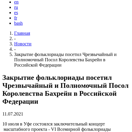
en
ru
es
fr
bash
Главная
-
Новости
-
Закрытие фольклориады посетил Чрезвычайный и
Полномочный Посол Королевства Бахрейн в
Российской Федерации
Закрытие фольклориады посетил
Чрезвычайный и Полномочный Посол
Королевства Бахрейн в Российской
Федерации
11.07.2021
10 июля в Уфе состоялся заключительный концерт
масштабного проекта - VI Всемирной фольклориады