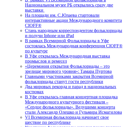
Национальном музее РБ открылись сразу две
выставки
На площади им. С.Юлаева стартовали
интерактивные акции Международного комитета
CIOFF®️
Стань народным корреспондентом фольклориады
и получи Iphone или iPad
В рамках Всемирной Фольклориады в Уфе
состоялась Международная конференция CIOFF®️
по культуре
В Уфе открылась Международная выставка
промыслов и ремесел
«Церемония открытия Фольклориады – это
зрелище мирового уровня»: Тамара Пуртова
Главными участниками закрытия Всемирной
фольклориады станут гости республики
Два мировых рекорда и парад в национальных
костюмах
В Уфе открылась главная концертная площадка
Международного культурного фестиваля –
«Сердце фольклориады». Ведущими концерта
стали Александр Олешко и Гульмира Исмагилова
VI Всемирная фольклориада начинает свое
шествие по республике