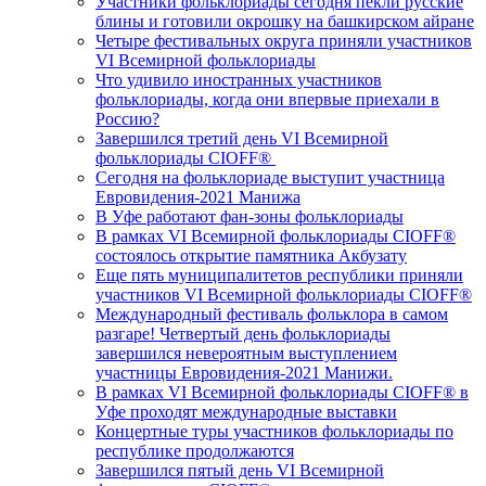
Участники фольклориады сегодня пекли русские
блины и готовили окрошку на башкирском айране
Четыре фестивальных округа приняли участников
VI Всемирной фольклориады
Что удивило иностранных участников
фольклориады, когда они впервые приехали в
Россию?
Завершился третий день VI Всемирной
фольклориады CIOFF®️
Сегодня на фольклориаде выступит участница
Евровидения-2021 Манижа
В Уфе работают фан-зоны фольклориады
В рамках VI Всемирной фольклориады CIOFF®️
состоялось открытие памятника Акбузату
Еще пять муниципалитетов республики приняли
участников VI Всемирной фольклориады CIOFF®️
Международный фестиваль фольклора в самом
разгаре! Четвертый день фольклориады
завершился невероятным выступлением
участницы Евровидения-2021 Манижи.
В рамках VI Всемирной фольклориады CIOFF®️ в
Уфе проходят международные выставки
Концертные туры участников фольклориады по
республике продолжаются
Завершился пятый день VI Всемирной