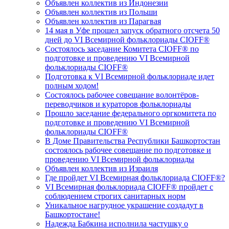
Объявлен коллектив из Индонезии
Объявлен коллектив из Польши
Объявлен коллектив из Парагвая
14 мая в Уфе прошел запуск обратного отсчета 50
дней до VI Всемирной фольклориады CIOFF®
Состоялось заседание Комитета CIOFF® по
подготовке и проведению VI Всемирной
фольклориады CIOFF®
Подготовка к VI Всемирной фольклориаде идет
полным ходом!
Состоялось рабочее совещание волонтёров-
переводчиков и кураторов фольклориады
Прошло заседание федерального оргкомитета по
подготовке и проведению VI Всемирной
фольклориады CIOFF®️
В Доме Правительства Республики Башкортостан
состоялось рабочее совещание по подготовке и
проведению VI Всемирной фольклориады
Объявлен коллектив из Израиля
Где пройдет VI Всемирная фольклориада CIOFF®?
VI Всемирная фольклориада CIOFF® пройдет с
соблюдением строгих санитарных норм
Уникальное нагрудное украшение создадут в
Башкортостане!
Надежда Бабкина исполнила частушку о