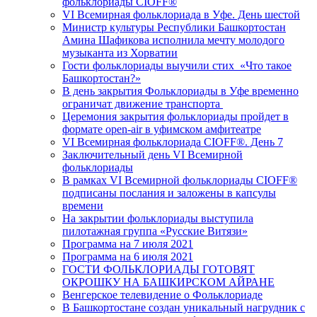
фольклориады CIOFF®
VI Всемирная фольклориада в Уфе. День шестой
Министр культуры Республики Башкортостан
Амина Шафикова исполнила мечту молодого
музыканта из Хорватии
Гости фольклориады выучили стих «Что такое
Башкортостан?»
В день закрытия Фольклориады в Уфе временно
ограничат движение транспорта
Церемония закрытия фольклориады пройдет в
формате open-air в уфимском амфитеатре
VI Всемирная фольклориада CIOFF®️. День 7
Заключительный день VI Всемирной
фольклориады
В рамках VI Всемирной фольклориады CIOFF®️
подписаны послания и заложены в капсулы
времени
На закрытии фольклориады выступила
пилотажная группа «Русские Витязи»
Программа на 7 июля 2021
Программа на 6 июля 2021
ГОСТИ ФОЛЬКЛОРИАДЫ ГОТОВЯТ
ОКРОШКУ НА БАШКИРСКОМ АЙРАНЕ
Венгерское телевидение о Фольклориаде
В Башкортостане создан уникальный нагрудник с