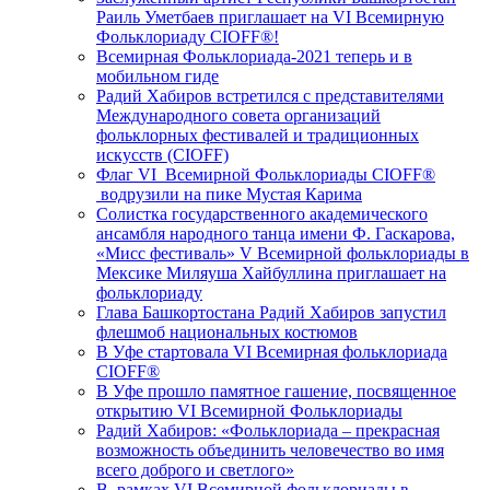
Раиль Уметбаев приглашает на VI Всемирную
Фольклориаду CIOFF®️!
Всемирная Фольклориада-2021 теперь и в
мобильном гиде
Радий Хабиров встретился с представителями
Международного совета организаций
фольклорных фестивалей и традиционных
искусств (CIOFF)
Флаг VI Всемирной Фольклориады CIOFF®️
водрузили на пике Мустая Карима
Солистка государственного академического
ансамбля народного танца имени Ф. Гаскарова,
«Мисс фестиваль» V Всемирной фольклориады в
Мексике Миляуша Хайбуллина приглашает на
фольклориаду
Глава Башкортостана Радий Хабиров запустил
флешмоб национальных костюмов
В Уфе стартовала VI Всемирная фольклориада
CIOFF®️
В Уфе прошло памятное гашение, посвященное
открытию VI Всемирной Фольклориады
Радий Хабиров: «Фольклориада – прекрасная
возможность объединить человечество во имя
всего доброго и светлого»
В рамках VI Всемирной фольклориады в