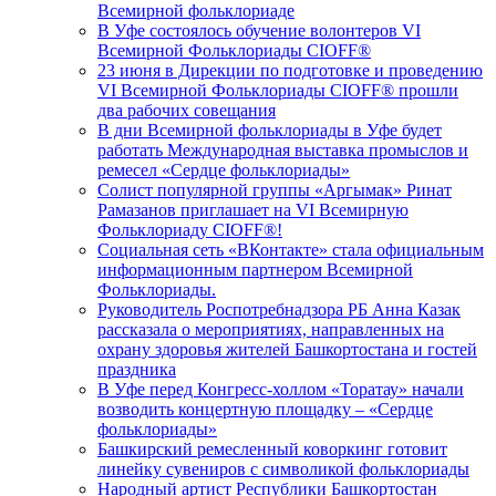
Всемирной фольклориаде
В Уфе состоялось обучение волонтеров VI
Всемирной Фольклориады CIOFF®️
23 июня в Дирекции по подготовке и проведению
VI Всемирной Фольклориады CIOFF®️ прошли
два рабочих совещания
В дни Всемирной фольклориады в Уфе будет
работать Международная выставка промыслов и
ремесел «Сердце фольклориады»
Солист популярной группы «Аргымак» Ринат
Рамазанов приглашает на VI Всемирную
Фольклориаду CIOFF®️!
Социальная сеть «ВКонтакте» стала официальным
информационным партнером Всемирной
Фольклориады.
Руководитель Роспотребнадзора РБ Анна Казак
рассказала о мероприятиях, направленных на
охрану здоровья жителей Башкортостана и гостей
праздника
В Уфе перед Конгресс-холлом «Торатау» начали
возводить концертную площадку – «Сердце
фольклориады»
Башкирский ремесленный коворкинг готовит
линейку сувениров с символикой фольклориады
Народный артист Республики Башкортостан