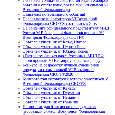
Глава Республики Башкортостан Радий Хабиров
объявил о старте конкурса на лучший символ VI
Всемирной Фольклориады
Стань частью всемирного события!
Первая встреча волонтеров VI Всемирной
Фольклориады CIOFF® состоялась в Уфе.
На брифинге официального представителя МИД
России М.В.Захаровой была анонсирована VI
Всемирная Фольклориада CIOFF®
Объявлен участник от Кот-д’Ивуара
Объявлен участник от Пуэрто-Рико
Объявлен участник от Южной Кореи
«Гастрономическая карта России» и МИД РФ
анонсировали VI Всемирную фольклориаду
Конкурс на разработку лучшей сувенирной
продукции с символикой VI Всемирной
Фольклориады CIOFF®2020!
Башкортостан готовится к встрече участников VI
Всемирной Фольклориады CIOFF®
Объявлен участник от Канады
Объявлен участник от Германии
Объявлен участник от Испании
Объявлен участник от Румынии
На монетах для башкирских нагрудников
изобразили символ Всемирной Фольклориады