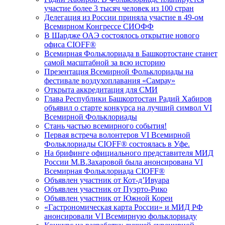
участие более 3 тысяч человек из 100 стран
Делегация из России приняла участие в 49-ом
Всемирном Конгрессе СИОФФ
В Шардже ОАЭ состоялось открытие нового
офиса CIOFF®
Всемирная Фольклориада в Башкортостане станет
самой масштабной за всю историю
Презентация Всемирной Фольклориады на
фестивале воздухоплавания «Самрау»
Открыта аккредитация для СМИ
Глава Республики Башкортостан Радий Хабиров
объявил о старте конкурса на лучший символ VI
Всемирной Фольклориады
Стань частью всемирного события!
Первая встреча волонтеров VI Всемирной
Фольклориады CIOFF® состоялась в Уфе.
На брифинге официального представителя МИД
России М.В.Захаровой была анонсирована VI
Всемирная Фольклориада CIOFF®
Объявлен участник от Кот-д’Ивуара
Объявлен участник от Пуэрто-Рико
Объявлен участник от Южной Кореи
«Гастрономическая карта России» и МИД РФ
анонсировали VI Всемирную фольклориаду