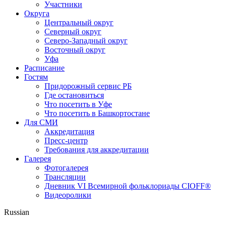
Участники
Округа
Центральный округ
Северный округ
Северо-Западный округ
Восточный округ
Уфа
Расписание
Гостям
Придорожный сервис РБ
Где остановиться
Что посетить в Уфе
Что посетить в Башкортостане
Для СМИ
Аккредитация
Пресс-центр
Требования для аккредитации
Галерея
Фотогалерея
Трансляции
Дневник VI Всемирной фольклориады CIOFF®
Видеоролики
Russian