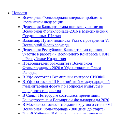
Новости
Всемирная Фольклориада впервые пройдет в
Российской Федерации
Делегация Башкортостана приняла участие во
Всемирной Фольклориаде-2016 в Мексиканских
Соединенных Штатах
Владимир Путин подписал Указ о проведении VI
Всемирной Фольклориады
Делегация Республики Башкортостан приняла
участие в работе 47 Всемирного Конгресса CIOFF
в Республике Индонезия
Председателем оргкомитета Всемирной
Фольклориады - 2020 в Уфе назначена Ольга
Голодец
В Уфе состоялся Всемирный конгресс CИОФФ
В Уфе состоялся III Евразийский международный
гуманитарный форум по вопросам культуры и
народного творчества
В Санкт-Петербурге состоялась презентация
Башкортостана и Всемирной Фольклориады 2020
В Москве состоялось заседание круглого стола «VI
Всемирная Фольклориада - 300 дней до старта»
Радий Хабиров: В Фольклориаде планируется