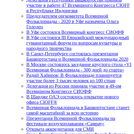
участие в работе 47 Всемирного Конгресса CIOFF
в Республике Индонезия
Председателем оргкомитета Всемирной
Фольклориады - 2020 в Уфе назначена Ольга
Голодец
В Уфе состоялся Всемирный конгресс CИОФФ
В Уфе состоялся III Евразийский международный
гуманитарный форум по вопросам культуры и
народного творчества
В Санкт-Петербурге состоялась презентация
Башкортостана и Всемирной Фольклориады 2020
В Москве состоялось заседание круглого стола «VI
Всемирная Фольклориада - 300 дней до старта»
Радий Хабиров: В Фольклориаде планируется
участие более 3 тысяч человек из 100 стран
Делегация из России приняла участие в 49-ом
Всемирном Конгрессе СИОФФ
В Шардже ОАЭ состоялось открытие нового
офиса CIOFF®
Всемирная Фольклориада в Башкортостане станет
самой масштабной за всю историю
Презентация Всемирной Фольклориады на
фестивале воздухоплавания «Самрау»
Открыта аккредитация для СМИ