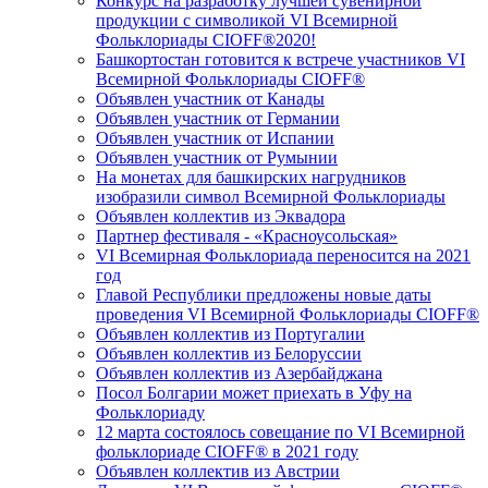
Конкурс на разработку лучшей сувенирной
продукции с символикой VI Всемирной
Фольклориады CIOFF®2020!
Башкортостан готовится к встрече участников VI
Всемирной Фольклориады CIOFF®
Объявлен участник от Канады
Объявлен участник от Германии
Объявлен участник от Испании
Объявлен участник от Румынии
На монетах для башкирских нагрудников
изобразили символ Всемирной Фольклориады
Объявлен коллектив из Эквадора
Партнер фестиваля - «Красноусольская»
VI Всемирная Фольклориада переносится на 2021
год
Главой Республики предложены новые даты
проведения VI Всемирной Фольклориады CIOFF®
Объявлен коллектив из Португалии
Объявлен коллектив из Белоруссии
Объявлен коллектив из Азербайджана
Посол Болгарии может приехать в Уфу на
Фольклориаду
12 марта состоялось совещание по VI Всемирной
фольклориаде CIOFF® в 2021 году
Объявлен коллектив из Австрии