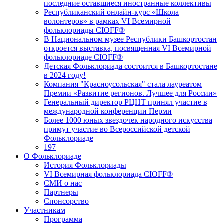
последние оставшиеся иностранные коллективы
Республиканский онлайн-курс «Школа
волонтеров» в рамках VI Всемирной
фольклориады CIOFF®
В Национальном музее Республики Башкортостан
откроется выставка, посвященная VI Всемирной
фольклориаде CIOFF®️
Детская Фольклориада состоится в Башкортостане
в 2024 году!
Компания "Красноусольская" стала лауреатом
Премии «Развитие регионов. Лучшее для России»
Генеральный директор РЦНТ принял участие в
международной конференции Перми
Более 1000 юных звездочек народного искусства
примут участие во Всероссийской детской
Фольклориаде
197
О Фольклориаде
История Фольклориады
VI Всемирная фольклориада CIOFF®
СМИ о нас
Партнеры
Спонсорство
Участникам
Программа