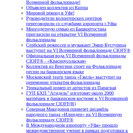
Всемирной фольклориаде!
Объявлен коллектив из Кипра
Мировой рекорд в Уфе!
Руководители волонтерских центров
переговорили со службами аэропорта г.Уфы
Многодетную семью из Башкортостана
пригласили на открытие VI Всемирной
фольклориады
Сербский режиссер и музыкант Эмир Кустурица
выступит на VI Всемирной фольклориаде CIOFF®️
Официальная вода VI Всемирной фольклориады
CIOFF®️ - «Красноусольская»
Коллектив из Венгрии споет на Фольклориаде
песню на башкирском языке
Московский театр танца «Гжель» выступит на
церемонии открытия фольклориады
Уникальный номер от артистов из Парагвая
ГУП БХП "Агидель" изготовят около 2000
матрёшек в башкирском костюме к VI Всемирной
фольклориаде CIOFF(R)
Северная Македония привезет ансамбль
народного танца «Илинден» на VI Всемирную
фольклориаду CIOFF®️
В Международном аэропорту «Уфа» прошло
межведомственное учение в рамках подготовки к