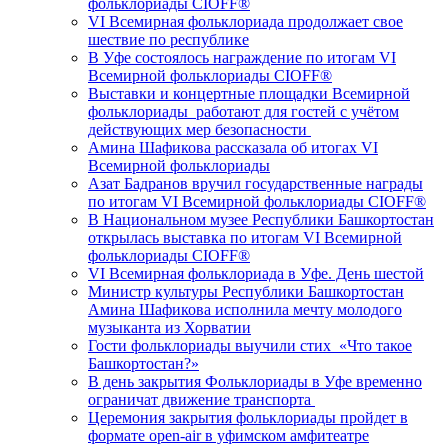
фольклориады CIOFF®️
VI Всемирная фольклориада продолжает свое
шествие по республике
В Уфе состоялось награждение по итогам VI
Всемирной фольклориады CIOFF®️
Выставки и концертные площадки Всемирной
фольклориады работают для гостей с учётом
действующих мер безопасности
Амина Шафикова рассказала об итогах VI
Всемирной фольклориады
Азат Бадранов вручил государственные награды
по итогам VI Всемирной фольклориады CIOFF®️
В Национальном музее Республики Башкортостан
открылась выставка по итогам VI Всемирной
фольклориады CIOFF®
VI Всемирная фольклориада в Уфе. День шестой
Министр культуры Республики Башкортостан
Амина Шафикова исполнила мечту молодого
музыканта из Хорватии
Гости фольклориады выучили стих «Что такое
Башкортостан?»
В день закрытия Фольклориады в Уфе временно
ограничат движение транспорта
Церемония закрытия фольклориады пройдет в
формате open-air в уфимском амфитеатре