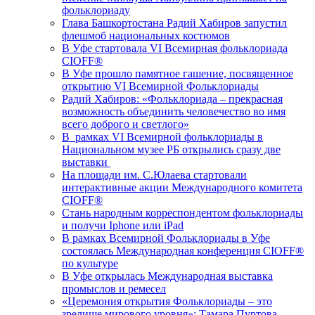
фольклориаду
Глава Башкортостана Радий Хабиров запустил
флешмоб национальных костюмов
В Уфе стартовала VI Всемирная фольклориада
CIOFF®️
В Уфе прошло памятное гашение, посвященное
открытию VI Всемирной Фольклориады
Радий Хабиров: «Фольклориада – прекрасная
возможность объединить человечество во имя
всего доброго и светлого»
В рамках VI Всемирной фольклориады в
Национальном музее РБ открылись сразу две
выставки
На площади им. С.Юлаева стартовали
интерактивные акции Международного комитета
CIOFF®️
Стань народным корреспондентом фольклориады
и получи Iphone или iPad
В рамках Всемирной Фольклориады в Уфе
состоялась Международная конференция CIOFF®️
по культуре
В Уфе открылась Международная выставка
промыслов и ремесел
«Церемония открытия Фольклориады – это
зрелище мирового уровня»: Тамара Пуртова