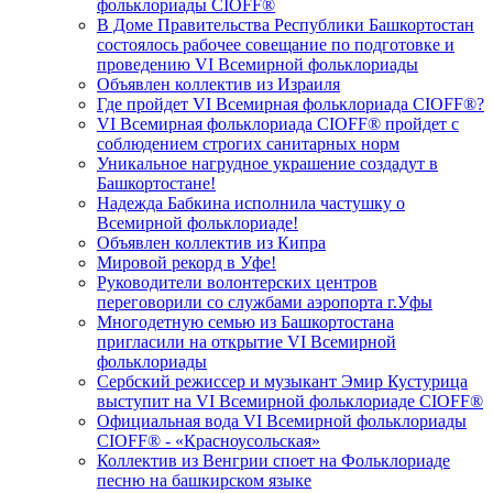
фольклориады CIOFF®️
В Доме Правительства Республики Башкортостан
состоялось рабочее совещание по подготовке и
проведению VI Всемирной фольклориады
Объявлен коллектив из Израиля
Где пройдет VI Всемирная фольклориада CIOFF®?
VI Всемирная фольклориада CIOFF® пройдет с
соблюдением строгих санитарных норм
Уникальное нагрудное украшение создадут в
Башкортостане!
Надежда Бабкина исполнила частушку о
Всемирной фольклориаде!
Объявлен коллектив из Кипра
Мировой рекорд в Уфе!
Руководители волонтерских центров
переговорили со службами аэропорта г.Уфы
Многодетную семью из Башкортостана
пригласили на открытие VI Всемирной
фольклориады
Сербский режиссер и музыкант Эмир Кустурица
выступит на VI Всемирной фольклориаде CIOFF®️
Официальная вода VI Всемирной фольклориады
CIOFF®️ - «Красноусольская»
Коллектив из Венгрии споет на Фольклориаде
песню на башкирском языке