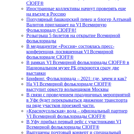
CIOFF®️
Иностранные коллективы начнут проверять еще
на въезде в Россию
Популярный башкирский певец и блогер Алтынай
Валитов приглашает на VI Всемирную
Фольклориаду CIOFF®️!
Розыгрыш 5 билетов на открытие Всемирной
фольклориады
В медиацентре «Россия» состоялась пресс-
конференция, посвященная VI Всемирной
фольклориаде CIOFF®️
В рамках VI Всемирной фольклориады CIOFF® в
Национальном музее РБ откроются сразу две
выставки
Брифинг. Фольклориада – 2021: где, зачем и как?
На VI Всемирной фольклориаде CIOFF®️
выступит оркестр волынщиков Москвы
В связи с проведением праздничных мероприятий
в Уфе будет перекрываться движение транспорта
на ряде участков проезжей части.
«Красноусольская» вода – официальный партнер
VI Всемирной фольклориады CIOFF®️
В Уфу прибыл первый рейс с участниками VI
Всемирной фольклориады CIOFF®️
Выпущены почтовый конверт и специальный