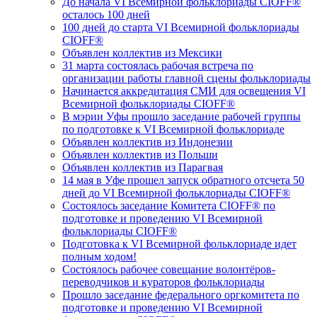
До начала VI Всемирной фольклориады CIOFF®️
осталось 100 дней
100 дней до старта VI Всемирной фольклориады
CIOFF®️
Объявлен коллектив из Мексики
31 марта состоялась рабочая встреча по
организации работы главной сцены фольклориады
Начинается аккредитация СМИ для освещения VI
Всемирной фольклориады CIOFF®
В мэрии Уфы прошло заседание рабочей группы
по подготовке к VI Всемирной фольклориаде
Объявлен коллектив из Индонезии
Объявлен коллектив из Польши
Объявлен коллектив из Парагвая
14 мая в Уфе прошел запуск обратного отсчета 50
дней до VI Всемирной фольклориады CIOFF®
Состоялось заседание Комитета CIOFF® по
подготовке и проведению VI Всемирной
фольклориады CIOFF®
Подготовка к VI Всемирной фольклориаде идет
полным ходом!
Состоялось рабочее совещание волонтёров-
переводчиков и кураторов фольклориады
Прошло заседание федерального оргкомитета по
подготовке и проведению VI Всемирной