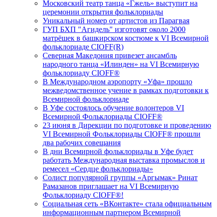
Московский театр танца «Гжель» выступит на
церемонии открытия фольклориады
Уникальный номер от артистов из Парагвая
ГУП БХП "Агидель" изготовят около 2000
матрёшек в башкирском костюме к VI Всемирной
фольклориаде CIOFF(R)
Северная Македония привезет ансамбль
народного танца «Илинден» на VI Всемирную
фольклориаду CIOFF®️
В Международном аэропорту «Уфа» прошло
межведомственное учение в рамках подготовки к
Всемирной фольклориаде
В Уфе состоялось обучение волонтеров VI
Всемирной Фольклориады CIOFF®️
23 июня в Дирекции по подготовке и проведению
VI Всемирной Фольклориады CIOFF®️ прошли
два рабочих совещания
В дни Всемирной фольклориады в Уфе будет
работать Международная выставка промыслов и
ремесел «Сердце фольклориады»
Солист популярной группы «Аргымак» Ринат
Рамазанов приглашает на VI Всемирную
Фольклориаду CIOFF®️!
Социальная сеть «ВКонтакте» стала официальным
информационным партнером Всемирной