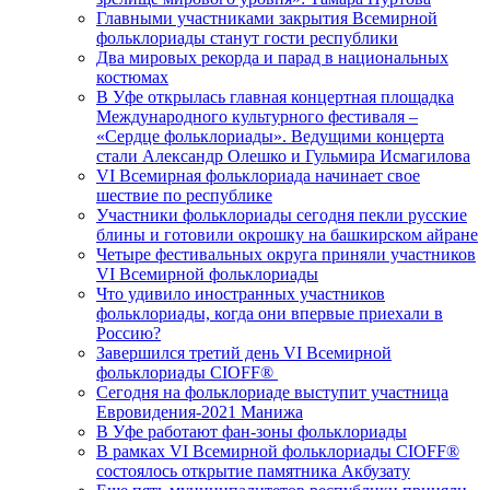
Главными участниками закрытия Всемирной
фольклориады станут гости республики
Два мировых рекорда и парад в национальных
костюмах
В Уфе открылась главная концертная площадка
Международного культурного фестиваля –
«Сердце фольклориады». Ведущими концерта
стали Александр Олешко и Гульмира Исмагилова
VI Всемирная фольклориада начинает свое
шествие по республике
Участники фольклориады сегодня пекли русские
блины и готовили окрошку на башкирском айране
Четыре фестивальных округа приняли участников
VI Всемирной фольклориады
Что удивило иностранных участников
фольклориады, когда они впервые приехали в
Россию?
Завершился третий день VI Всемирной
фольклориады CIOFF®️
Сегодня на фольклориаде выступит участница
Евровидения-2021 Манижа
В Уфе работают фан-зоны фольклориады
В рамках VI Всемирной фольклориады CIOFF®️
состоялось открытие памятника Акбузату