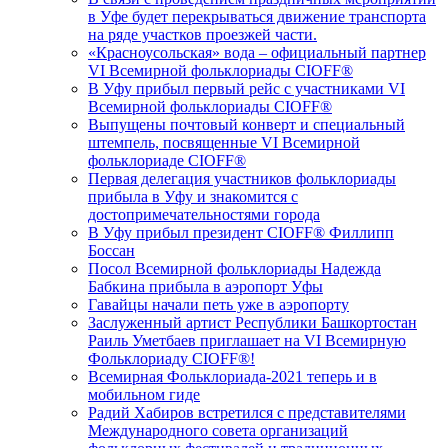
в Уфе будет перекрываться движение транспорта
на ряде участков проезжей части.
«Красноусольская» вода – официальный партнер
VI Всемирной фольклориады CIOFF®️
В Уфу прибыл первый рейс с участниками VI
Всемирной фольклориады CIOFF®️
Выпущены почтовый конверт и специальный
штемпель, посвященные VI Всемирной
фольклориаде CIOFF®️
Первая делегация участников фольклориады
прибыла в Уфу и знакомится с
достопримечательностями города
В Уфу прибыл президент CIOFF®️ Филлипп
Боссан
Посол Всемирной фольклориады Надежда
Бабкина прибыла в аэропорт Уфы
Гавайцы начали петь уже в аэропорту
Заслуженный артист Республики Башкортостан
Раиль Уметбаев приглашает на VI Всемирную
Фольклориаду CIOFF®️!
Всемирная Фольклориада-2021 теперь и в
мобильном гиде
Радий Хабиров встретился с представителями
Международного совета организаций