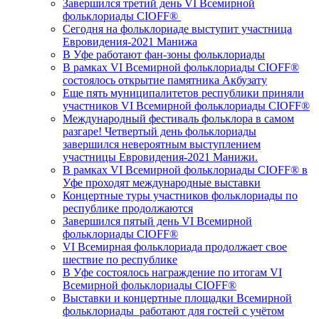
Завершился третий день VI Всемирной
фольклориады CIOFF®️
Сегодня на фольклориаде выступит участница
Евровидения-2021 Манижа
В Уфе работают фан-зоны фольклориады
В рамках VI Всемирной фольклориады CIOFF®️
состоялось открытие памятника Акбузату
Еще пять муниципалитетов республики приняли
участников VI Всемирной фольклориады CIOFF®️
Международный фестиваль фольклора в самом
разгаре! Четвертый день фольклориады
завершился невероятным выступлением
участницы Евровидения-2021 Манижи.
В рамках VI Всемирной фольклориады CIOFF®️ в
Уфе проходят международные выставки
Концертные туры участников фольклориады по
республике продолжаются
Завершился пятый день VI Всемирной
фольклориады CIOFF®️
VI Всемирная фольклориада продолжает свое
шествие по республике
В Уфе состоялось награждение по итогам VI
Всемирной фольклориады CIOFF®️
Выставки и концертные площадки Всемирной
фольклориады работают для гостей с учётом