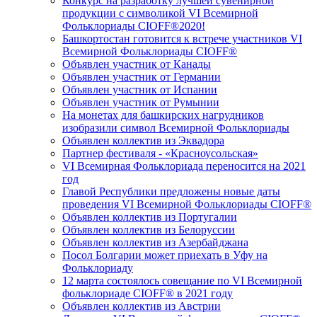
Конкурс на разработку лучшей сувенирной
продукции с символикой VI Всемирной
Фольклориады CIOFF®2020!
Башкортостан готовится к встрече участников VI
Всемирной Фольклориады CIOFF®
Объявлен участник от Канады
Объявлен участник от Германии
Объявлен участник от Испании
Объявлен участник от Румынии
На монетах для башкирских нагрудников
изобразили символ Всемирной Фольклориады
Объявлен коллектив из Эквадора
Партнер фестиваля - «Красноусольская»
VI Всемирная Фольклориада переносится на 2021
год
Главой Республики предложены новые даты
проведения VI Всемирной Фольклориады CIOFF®
Объявлен коллектив из Португалии
Объявлен коллектив из Белоруссии
Объявлен коллектив из Азербайджана
Посол Болгарии может приехать в Уфу на
Фольклориаду
12 марта состоялось совещание по VI Всемирной
фольклориаде CIOFF® в 2021 году
Объявлен коллектив из Австрии