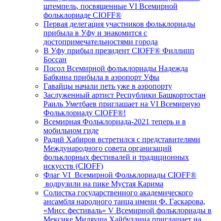
штемпель, посвященные VI Всемирной
фольклориаде CIOFF®️
Первая делегация участников фольклориады
прибыла в Уфу и знакомится с
достопримечательностями города
В Уфу прибыл президент CIOFF®️ Филлипп
Боссан
Посол Всемирной фольклориады Надежда
Бабкина прибыла в аэропорт Уфы
Гавайцы начали петь уже в аэропорту
Заслуженный артист Республики Башкортостан
Раиль Уметбаев приглашает на VI Всемирную
Фольклориаду CIOFF®️!
Всемирная Фольклориада-2021 теперь и в
мобильном гиде
Радий Хабиров встретился с представителями
Международного совета организаций
фольклорных фестивалей и традиционных
искусств (CIOFF)
Флаг VI Всемирной Фольклориады CIOFF®️
водрузили на пике Мустая Карима
Солистка государственного академического
ансамбля народного танца имени Ф. Гаскарова,
«Мисс фестиваль» V Всемирной фольклориады в
Мексике Миляуша Хайбуллина приглашает на