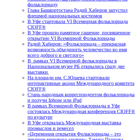
фольклориаду
Глава Башкортостана Радий Хабиров запустил
флешмоб национальных костюмов
В Уфе стартовала VI Всемирная фольклориада
CIOFF®️
В Уфе прошло памятное гашение, посвященное
открытию VI Всемирной Фольклориады
Радий Хабиров: «Фольклориада – прекрасная
возможность объединить человечество во имя
всего доброго и светлого»
В рамках VI Всемирной фольклориады в
Национальном музее РБ открылись сразу две
выставки
На площади им. С.Юлаева стартовали
интерактивные акции Международного комитета
CIOFF®️
Стань народным корреспондентом фольклориады
и получи Iphone или iPad
В рамках Всемирной Фольклориады в Уфе
состоялась Международная конференция CIOFF®️
по культуре
В Уфе открылась Международная выставка
промыслов и ремесел
«Церемония открытия Фольклориады – это
зрелище мирового уровня»: Тамара Пуртова