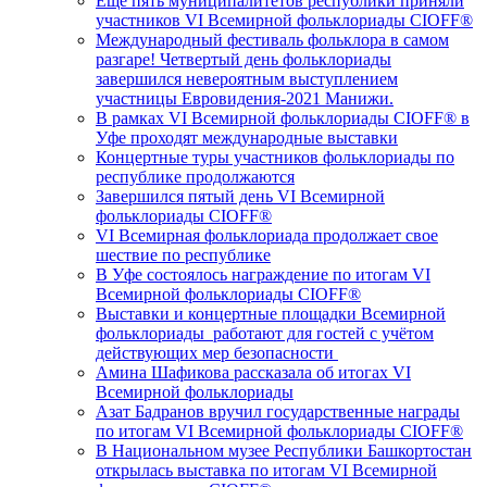
Еще пять муниципалитетов республики приняли
участников VI Всемирной фольклориады CIOFF®️
Международный фестиваль фольклора в самом
разгаре! Четвертый день фольклориады
завершился невероятным выступлением
участницы Евровидения-2021 Манижи.
В рамках VI Всемирной фольклориады CIOFF®️ в
Уфе проходят международные выставки
Концертные туры участников фольклориады по
республике продолжаются
Завершился пятый день VI Всемирной
фольклориады CIOFF®️
VI Всемирная фольклориада продолжает свое
шествие по республике
В Уфе состоялось награждение по итогам VI
Всемирной фольклориады CIOFF®️
Выставки и концертные площадки Всемирной
фольклориады работают для гостей с учётом
действующих мер безопасности
Амина Шафикова рассказала об итогах VI
Всемирной фольклориады
Азат Бадранов вручил государственные награды
по итогам VI Всемирной фольклориады CIOFF®️
В Национальном музее Республики Башкортостан
открылась выставка по итогам VI Всемирной