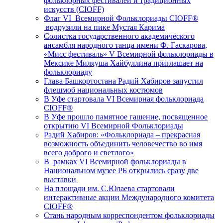
фольклорных фестивалей и традиционных
искусств (CIOFF)
Флаг VI Всемирной Фольклориады CIOFF®️
водрузили на пике Мустая Карима
Солистка государственного академического
ансамбля народного танца имени Ф. Гаскарова,
«Мисс фестиваль» V Всемирной фольклориады в
Мексике Миляуша Хайбуллина приглашает на
фольклориаду
Глава Башкортостана Радий Хабиров запустил
флешмоб национальных костюмов
В Уфе стартовала VI Всемирная фольклориада
CIOFF®️
В Уфе прошло памятное гашение, посвященное
открытию VI Всемирной Фольклориады
Радий Хабиров: «Фольклориада – прекрасная
возможность объединить человечество во имя
всего доброго и светлого»
В рамках VI Всемирной фольклориады в
Национальном музее РБ открылись сразу две
выставки
На площади им. С.Юлаева стартовали
интерактивные акции Международного комитета
CIOFF®️
Стань народным корреспондентом фольклориады