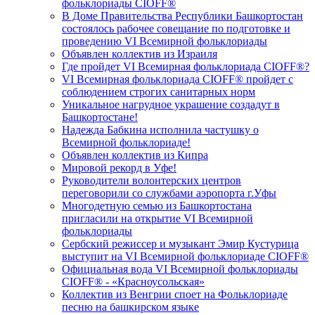
фольклориады CIOFF®️
В Доме Правительства Республики Башкортостан
состоялось рабочее совещание по подготовке и
проведению VI Всемирной фольклориады
Объявлен коллектив из Израиля
Где пройдет VI Всемирная фольклориада CIOFF®?
VI Всемирная фольклориада CIOFF® пройдет с
соблюдением строгих санитарных норм
Уникальное нагрудное украшение создадут в
Башкортостане!
Надежда Бабкина исполнила частушку о
Всемирной фольклориаде!
Объявлен коллектив из Кипра
Мировой рекорд в Уфе!
Руководители волонтерских центров
переговорили со службами аэропорта г.Уфы
Многодетную семью из Башкортостана
пригласили на открытие VI Всемирной
фольклориады
Сербский режиссер и музыкант Эмир Кустурица
выступит на VI Всемирной фольклориаде CIOFF®️
Официальная вода VI Всемирной фольклориады
CIOFF®️ - «Красноусольская»
Коллектив из Венгрии споет на Фольклориаде
песню на башкирском языке