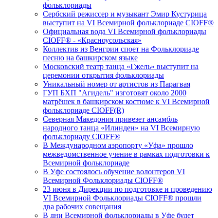
фольклориады
Сербский режиссер и музыкант Эмир Кустурица
выступит на VI Всемирной фольклориаде CIOFF®️
Официальная вода VI Всемирной фольклориады
CIOFF®️ - «Красноусольская»
Коллектив из Венгрии споет на Фольклориаде
песню на башкирском языке
Московский театр танца «Гжель» выступит на
церемонии открытия фольклориады
Уникальный номер от артистов из Парагвая
ГУП БХП "Агидель" изготовят около 2000
матрёшек в башкирском костюме к VI Всемирной
фольклориаде CIOFF(R)
Северная Македония привезет ансамбль
народного танца «Илинден» на VI Всемирную
фольклориаду CIOFF®️
В Международном аэропорту «Уфа» прошло
межведомственное учение в рамках подготовки к
Всемирной фольклориаде
В Уфе состоялось обучение волонтеров VI
Всемирной Фольклориады CIOFF®️
23 июня в Дирекции по подготовке и проведению
VI Всемирной Фольклориады CIOFF®️ прошли
два рабочих совещания
В дни Всемирной фольклориады в Уфе будет