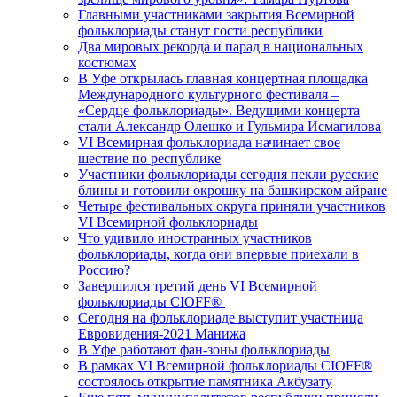
Главными участниками закрытия Всемирной
фольклориады станут гости республики
Два мировых рекорда и парад в национальных
костюмах
В Уфе открылась главная концертная площадка
Международного культурного фестиваля –
«Сердце фольклориады». Ведущими концерта
стали Александр Олешко и Гульмира Исмагилова
VI Всемирная фольклориада начинает свое
шествие по республике
Участники фольклориады сегодня пекли русские
блины и готовили окрошку на башкирском айране
Четыре фестивальных округа приняли участников
VI Всемирной фольклориады
Что удивило иностранных участников
фольклориады, когда они впервые приехали в
Россию?
Завершился третий день VI Всемирной
фольклориады CIOFF®️
Сегодня на фольклориаде выступит участница
Евровидения-2021 Манижа
В Уфе работают фан-зоны фольклориады
В рамках VI Всемирной фольклориады CIOFF®️
состоялось открытие памятника Акбузату