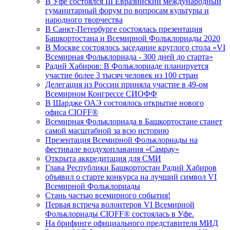
В Уфе состоялся III Евразийский международный
гуманитарный форум по вопросам культуры и
народного творчества
В Санкт-Петербурге состоялась презентация
Башкортостана и Всемирной Фольклориады 2020
В Москве состоялось заседание круглого стола «VI
Всемирная Фольклориада - 300 дней до старта»
Радий Хабиров: В Фольклориаде планируется
участие более 3 тысяч человек из 100 стран
Делегация из России приняла участие в 49-ом
Всемирном Конгрессе СИОФФ
В Шардже ОАЭ состоялось открытие нового
офиса CIOFF®
Всемирная Фольклориада в Башкортостане станет
самой масштабной за всю историю
Презентация Всемирной Фольклориады на
фестивале воздухоплавания «Самрау»
Открыта аккредитация для СМИ
Глава Республики Башкортостан Радий Хабиров
объявил о старте конкурса на лучший символ VI
Всемирной Фольклориады
Стань частью всемирного события!
Первая встреча волонтеров VI Всемирной
Фольклориады CIOFF® состоялась в Уфе.
На брифинге официального представителя МИД