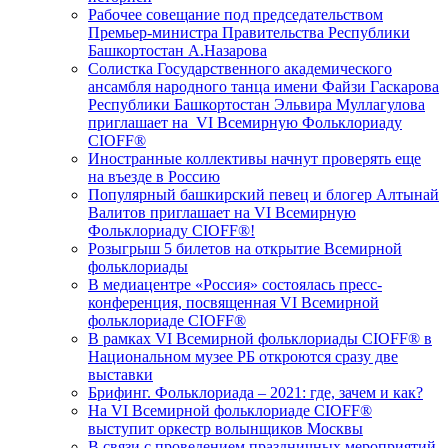
Рабочее совещание под председательством
Премьер-министра Правительства Республики
Башкортостан А.Назарова
Солистка Государственного академического
ансамбля народного танца имени Файзи Гаскарова
Республики Башкортостан Эльвира Муллагулова
приглашает на VI Всемирную Фольклориаду
CIOFF®️
Иностранные коллективы начнут проверять еще
на въезде в Россию
Популярный башкирский певец и блогер Алтынай
Валитов приглашает на VI Всемирную
Фольклориаду CIOFF®️!
Розыгрыш 5 билетов на открытие Всемирной
фольклориады
В медиацентре «Россия» состоялась пресс-
конференция, посвященная VI Всемирной
фольклориаде CIOFF®️
В рамках VI Всемирной фольклориады CIOFF® в
Национальном музее РБ откроются сразу две
выставки
Брифинг. Фольклориада – 2021: где, зачем и как?
На VI Всемирной фольклориаде CIOFF®️
выступит оркестр волынщиков Москвы
В связи с проведением праздничных мероприятий