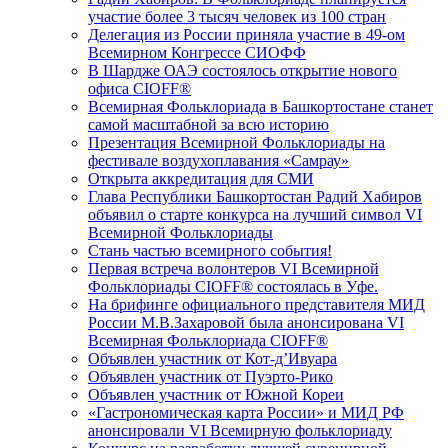
участие более 3 тысяч человек из 100 стран
Делегация из России приняла участие в 49-ом
Всемирном Конгрессе СИОФФ
В Шардже ОАЭ состоялось открытие нового
офиса CIOFF®
Всемирная Фольклориада в Башкортостане станет
самой масштабной за всю историю
Презентация Всемирной Фольклориады на
фестивале воздухоплавания «Самрау»
Открыта аккредитация для СМИ
Глава Республики Башкортостан Радий Хабиров
объявил о старте конкурса на лучший символ VI
Всемирной Фольклориады
Стань частью всемирного события!
Первая встреча волонтеров VI Всемирной
Фольклориады CIOFF® состоялась в Уфе.
На брифинге официального представителя МИД
России М.В.Захаровой была анонсирована VI
Всемирная Фольклориада CIOFF®
Объявлен участник от Кот-д’Ивуара
Объявлен участник от Пуэрто-Рико
Объявлен участник от Южной Кореи
«Гастрономическая карта России» и МИД РФ
анонсировали VI Всемирную фольклориаду