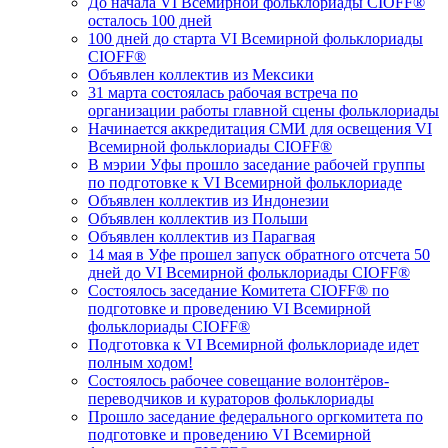
До начала VI Всемирной фольклориады CIOFF®️
осталось 100 дней
100 дней до старта VI Всемирной фольклориады
CIOFF®️
Объявлен коллектив из Мексики
31 марта состоялась рабочая встреча по
организации работы главной сцены фольклориады
Начинается аккредитация СМИ для освещения VI
Всемирной фольклориады CIOFF®
В мэрии Уфы прошло заседание рабочей группы
по подготовке к VI Всемирной фольклориаде
Объявлен коллектив из Индонезии
Объявлен коллектив из Польши
Объявлен коллектив из Парагвая
14 мая в Уфе прошел запуск обратного отсчета 50
дней до VI Всемирной фольклориады CIOFF®
Состоялось заседание Комитета CIOFF® по
подготовке и проведению VI Всемирной
фольклориады CIOFF®
Подготовка к VI Всемирной фольклориаде идет
полным ходом!
Состоялось рабочее совещание волонтёров-
переводчиков и кураторов фольклориады
Прошло заседание федерального оргкомитета по
подготовке и проведению VI Всемирной