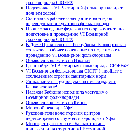
фольклориады CIOFF®
Подготовка к VI Всемирной фольклориаде идет
полным ходом!
Состоялось рабочее совещание волонтёров-
переводчиков и кураторов фольклориады
Прошло заседание федерального оргкомитета по
подготовке и проведению VI Всемирной
фольклориады CIOFF®️
В Доме Правительства Республики Башкортостан
состоялось рабочее совещание по подготовке и
проведению VI Всемирной фольклориады
Объявлен коллектив из Израиля
Где пройдет VI Всемирная фольклориада CIOFF®?
VI Всемирная фольклориада CIOFF® пройдет с
соблюдением строгих санитарных норм
Уникальное нагрудное украшение создадут в
Башкортостане!
Надежда Бабкина исполнила частушку о
Всемирной фольклориаде!
Объявлен коллектив из Кипра
Мировой рекорд в Уфе!
Руководители волонтерских центров
переговорили со службами аэропорта г.Уфы
Многодетную семью из Башкортостана
пригласили на открытие VI Всемирной