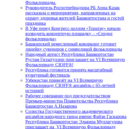
Фольклориады.
Руководитель Роспотребнадзора РБ Анна Казак
рассказала о мероприятиях, направленных на
охрану здоровья жителей Башкортостана и гостей
праздника
В Уфе перед Конгресс-холлом «Торатау» начали
возводить концертную площадку – «Сердце
фольклориады»
Башкирский ремесленный коворкинг готовит
линейку сувениров с символикой фольклориады
Народный артист Республики Башкортостан
Рустам Гиззатуллин приглашает на VI Всемирную
Фольклориаду CIOFF®️!
Республика готовится принять масштабный
культурный фестиваль
Узбекистан привезёт на VI Всемирную
Фольклориаду CIOFF®️ ансамбль с 65-летней
историей
Рабочее совещание под председательством
Премьер-министра Правительства Республики
Башкортостан А.Назарова
Солистка Государственного академического
ансамбля народного танца имени Файзи Гаскарова
Республики Башкортостан Эльвира Муллагулова
приглашает на VI Всемирную Фольклориаду