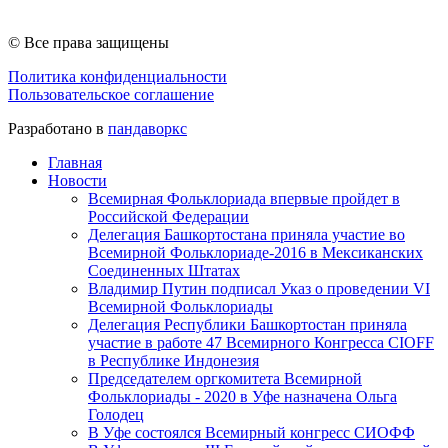
© Все права защищены
Политика конфиденциальности
Пользовательское соглашение
Разработано в
пандаворкс
Главная
Новости
Всемирная Фольклориада впервые пройдет в
Российской Федерации
Делегация Башкортостана приняла участие во
Всемирной Фольклориаде-2016 в Мексиканских
Соединенных Штатах
Владимир Путин подписал Указ о проведении VI
Всемирной Фольклориады
Делегация Республики Башкортостан приняла
участие в работе 47 Всемирного Конгресса CIOFF
в Республике Индонезия
Председателем оргкомитета Всемирной
Фольклориады - 2020 в Уфе назначена Ольга
Голодец
В Уфе состоялся Всемирный конгресс CИОФФ