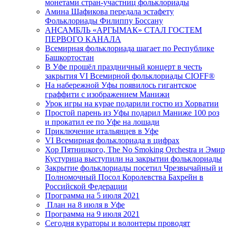
монетами стран-участниц фольклориады
Амина Шафикова передала эстафету
Фольклориады Филиппу Боссану
АНСАМБЛЬ «АРГЫМАК» СТАЛ ГОСТЕМ
ПЕРВОГО КАНАЛА
Всемирная фольклориада шагает по Республике
Башкортостан
В Уфе прошёл праздничный концерт в честь
закрытия VI Всемирной фольклориады CIOFF®️
На набережной Уфы появилось гигантское
граффити с изображением Манижи
Урок игры на курае подарили гостю из Хорватии
Простой парень из Уфы подарил Маниже 100 роз
и прокатил ее по Уфе на лошади
Приключение итальянцев в Уфе
VI Всемирная фольклориада в цифрах
Хор Пятницкого, The No Smoking Orchestra и Эмир
Кустурица выступили на закрытии фольклориады
Закрытие фольклориады посетил Чрезвычайный и
Полномочный Посол Королевства Бахрейн в
Российской Федерации
Программа на 5 июля 2021
План на 8 июля в Уфе
Программа на 9 июля 2021
Сегодня кураторы и волонтеры проводят