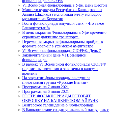
фольклориады CIOFF®
VI Всемирная фольклориада в Уфе. День шестой
Министр культуры Республики Башкортостан
Амина Шафикова исполнила мечту молодого
музыканта из Хорватии
Гости фольклориады выучили стих «Что такое
Башкортостан?»
В день закрытия Фольклориады в Уфе временно
ограничат движение транспорта
Церемония закрытия фольклориады пройдет в
формате open-air в уфимском амфитеатре
VI Всемирная фольклориада CIOFF®️. День 7
Заключительный день VI Всемирной
фольклориады
В рамках VI Всемирной фольклориады CIOFF®️
подписаны послания и заложены в капсулы
времени
На закрытии фольклориады выступила
пилотажная группа «Русские Витязи»
Программа на 7 июля 2021
Программа на 6 июля 2021
ГОСТИ ФОЛЬКЛОРИАДЫ ГОТОВЯТ
ОКРОШКУ НА БАШКИРСКОМ АЙРАНЕ
Венгерское телевидение о Фольклориаде
В Башкортостане создан уникальный нагрудник с