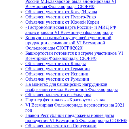
России М.В.Захаровой была анонсирована VI
Всемирная Фольклориада CIOFF®
Объявлен участник от Кот-д’Ивуара
Объявлен участник от Пуэрто-Рико
Объявлен участник от Южной Кореи
«Гастрономическая карта России» и МИД РФ
анонсировали VI Всемирную фольклориаду
Конкурс на разработку лучшей сувенирной
продукции с символикой VI Всемирной
Фольклориады CIOFF®2020!
Башкортостан готовится к встрече участников VI
Всемирной Фольклориады CIOFF®
Объявлен участник от Канады
Объявлен участник от Германии
Объявлен участник от Испании
Объявлен участник от Румынии
На монетах для башкирских нагрудников
изобразили символ Всемирной Фольклориады
Объявлен коллектив из Эквадора
Партнер фестиваля - «Красноусольская»
VI Всемирная Фольклориада переносится на 2021
год
Главой Республики предложены новые даты
проведения VI Всемирной Фольклориады CIOFF®
Объявлен коллектив из Португалии