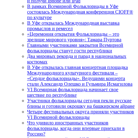
и получи Iphone или iPad
В рамках Всемирной Фольклориады в Уфе
состоялась Международная конференция CIOFF®️
по культуре
В Уфе открылась Международная выставка
промыслов и ремесел
«Церемония открытия Фольклориады – это
зрелище мирового уровня»: Тамара Пуртова
Главными участниками закрытия Всемирной
фольклориады станут гости республики
Два мировых рекорда и парад в национальных
костюмах
В Уфе открылась главная концертная площадка
Международного культурного фестиваля –
«Сердце фольклориады». Ведущими концерта
стали Александр Олешко и Гульмира Исмагилова
VI Всемирная фольклориада начинает свое
шествие по республике
Участники фольклориады сегодня пекли русские
блины и готовили окрошку на башкирском айране
Четыре фестивальных округа приняли участников
VI Всемирной фольклориады
Что удивило иностранных участников
фольклориады, когда они впервые приехали в
Россию?