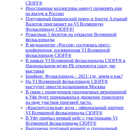
CIOFF®️
Иностранные коллективы начнут проверять еще
на въезде в Россию
Популярный башкирский певец и блогер Алтынай
Валитов приглашает на VI Всемирную
Фольклориаду CIOFF®️!
Розыгрыш 5 билетов на открытие Всемирной
фольклориады
В медиацентре «Россия» состоялась пресс-
конференция, посвященная VI Всемирной
фольклориаде CIOFF®️
В рамках VI Всемирной фольклориады CIOFF® в
Национальном музее РБ откроются сразу две
выставки
Брифинг. Фольклориада – 2021: где, зачем и как?
На VI Всемирной фольклориаде CIOFF®️
выступит оркестр волынщиков Москвы
В связи с проведением праздничных мероприятий
в Уфе будет перекрываться движение транспорта
на ряде участков проезжей части.
«Красноусольская» вода – официальный партнер
VI Всемирной фольклориады CIOFF®️
В Уфу прибыл первый рейс с участниками VI
Всемирной фольклориады CIOFF®️
Выпущены почтовый конверт и специальный