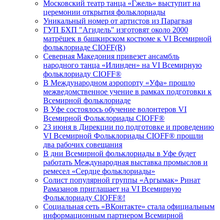
Московский театр танца «Гжель» выступит на
церемонии открытия фольклориады
Уникальный номер от артистов из Парагвая
ГУП БХП "Агидель" изготовят около 2000
матрёшек в башкирском костюме к VI Всемирной
фольклориаде CIOFF(R)
Северная Македония привезет ансамбль
народного танца «Илинден» на VI Всемирную
фольклориаду CIOFF®️
В Международном аэропорту «Уфа» прошло
межведомственное учение в рамках подготовки к
Всемирной фольклориаде
В Уфе состоялось обучение волонтеров VI
Всемирной Фольклориады CIOFF®️
23 июня в Дирекции по подготовке и проведению
VI Всемирной Фольклориады CIOFF®️ прошли
два рабочих совещания
В дни Всемирной фольклориады в Уфе будет
работать Международная выставка промыслов и
ремесел «Сердце фольклориады»
Солист популярной группы «Аргымак» Ринат
Рамазанов приглашает на VI Всемирную
Фольклориаду CIOFF®️!
Социальная сеть «ВКонтакте» стала официальным
информационным партнером Всемирной