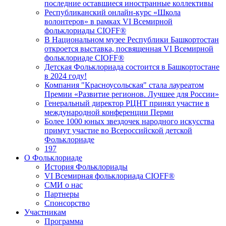
последние оставшиеся иностранные коллективы
Республиканский онлайн-курс «Школа
волонтеров» в рамках VI Всемирной
фольклориады CIOFF®
В Национальном музее Республики Башкортостан
откроется выставка, посвященная VI Всемирной
фольклориаде CIOFF®️
Детская Фольклориада состоится в Башкортостане
в 2024 году!
Компания "Красноусольская" стала лауреатом
Премии «Развитие регионов. Лучшее для России»
Генеральный директор РЦНТ принял участие в
международной конференции Перми
Более 1000 юных звездочек народного искусства
примут участие во Всероссийской детской
Фольклориаде
197
О Фольклориаде
История Фольклориады
VI Всемирная фольклориада CIOFF®
СМИ о нас
Партнеры
Спонсорство
Участникам
Программа