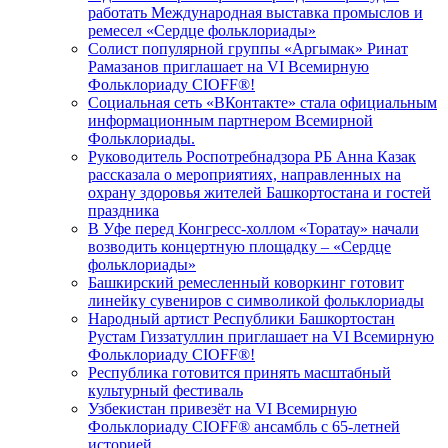
работать Международная выставка промыслов и
ремесел «Сердце фольклориады»
Солист популярной группы «Аргымак» Ринат
Рамазанов приглашает на VI Всемирную
Фольклориаду CIOFF®️!
Социальная сеть «ВКонтакте» стала официальным
информационным партнером Всемирной
Фольклориады.
Руководитель Роспотребнадзора РБ Анна Казак
рассказала о мероприятиях, направленных на
охрану здоровья жителей Башкортостана и гостей
праздника
В Уфе перед Конгресс-холлом «Торатау» начали
возводить концертную площадку – «Сердце
фольклориады»
Башкирский ремесленный коворкинг готовит
линейку сувениров с символикой фольклориады
Народный артист Республики Башкортостан
Рустам Гиззатуллин приглашает на VI Всемирную
Фольклориаду CIOFF®️!
Республика готовится принять масштабный
культурный фестиваль
Узбекистан привезёт на VI Всемирную
Фольклориаду CIOFF®️ ансамбль с 65-летней
историей