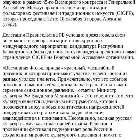
озвучено в рамках 45-го Всемирного конгресса и Генеральной
Ассамблеи Международного совета организации
фольклорных фестивалей и традиционных искусств (CIOFF),
которая проходила с 12 по 18 октября в городе Арекипа
(
Перу
).
Делегация Правительства РБ успешно презентовала свои
возможности для организации столь крупного
международного мероприятия, кандидатура Республики
Башкортостан была единогласно утверждена представителями
стран-членов CIOFF на Генеральной Ассамблее организации.
«Всемирная Фольклориада - красивый, масштабный
праздник, в котором принимают участие тысячи гостей из
разных уголков планеты. Примечательно, что это событие
произошло именно сейчас, когда наша страна испытывает
серьезное санкционное давление, - отметил Министр
культуры РФ Владимир Мединский. - Это говорит о том, что
культура является идеальным инструментом, который
позволяет в эпоху любых политических напряженностей
поддерживать открытыми каналы для общения,
взаимодействия и понимания. Несомненно, великая русская
культура – «мягкая сила» нашей страны. Решение о
проведении фестиваля подчеркивает роль России в
сохранении мирового культурного наследия и памяти о