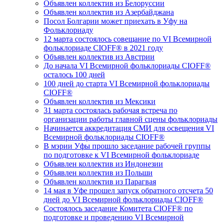
Объявлен коллектив из Белоруссии
Объявлен коллектив из Азербайджана
Посол Болгарии может приехать в Уфу на
Фольклориаду
12 марта состоялось совещание по VI Всемирной
фольклориаде CIOFF® в 2021 году
Объявлен коллектив из Австрии
До начала VI Всемирной фольклориады CIOFF®️
осталось 100 дней
100 дней до старта VI Всемирной фольклориады
CIOFF®️
Объявлен коллектив из Мексики
31 марта состоялась рабочая встреча по
организации работы главной сцены фольклориады
Начинается аккредитация СМИ для освещения VI
Всемирной фольклориады CIOFF®
В мэрии Уфы прошло заседание рабочей группы
по подготовке к VI Всемирной фольклориаде
Объявлен коллектив из Индонезии
Объявлен коллектив из Польши
Объявлен коллектив из Парагвая
14 мая в Уфе прошел запуск обратного отсчета 50
дней до VI Всемирной фольклориады CIOFF®
Состоялось заседание Комитета CIOFF® по
подготовке и проведению VI Всемирной