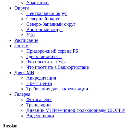
Участники
Округа
Центральный округ
Северный округ
Северо-Западный округ
Восточный округ
Уфа
Расписание
Гостям
Придорожный сервис РБ
Где остановиться
Что посетить в Уфе
Что посетить в Башкортостане
Для СМИ
Аккредитация
Пресс-центр
Требования для аккредитации
Галерея
Фотогалерея
Трансляции
Дневник VI Всемирной фольклориады CIOFF®
Видеоролики
Russian