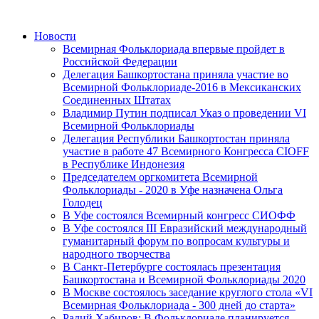
Новости
Всемирная Фольклориада впервые пройдет в
Российской Федерации
Делегация Башкортостана приняла участие во
Всемирной Фольклориаде-2016 в Мексиканских
Соединенных Штатах
Владимир Путин подписал Указ о проведении VI
Всемирной Фольклориады
Делегация Республики Башкортостан приняла
участие в работе 47 Всемирного Конгресса CIOFF
в Республике Индонезия
Председателем оргкомитета Всемирной
Фольклориады - 2020 в Уфе назначена Ольга
Голодец
В Уфе состоялся Всемирный конгресс CИОФФ
В Уфе состоялся III Евразийский международный
гуманитарный форум по вопросам культуры и
народного творчества
В Санкт-Петербурге состоялась презентация
Башкортостана и Всемирной Фольклориады 2020
В Москве состоялось заседание круглого стола «VI
Всемирная Фольклориада - 300 дней до старта»
Радий Хабиров: В Фольклориаде планируется